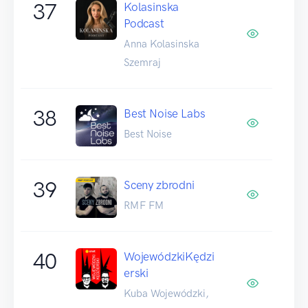
37
Kolasinska
Podcast
Anna Kolasinska
Szemraj
38
Best Noise Labs
Best Noise
39
Sceny zbrodni
RMF FM
40
WojewódzkiKędzi
erski
Kuba Wojewódzki,