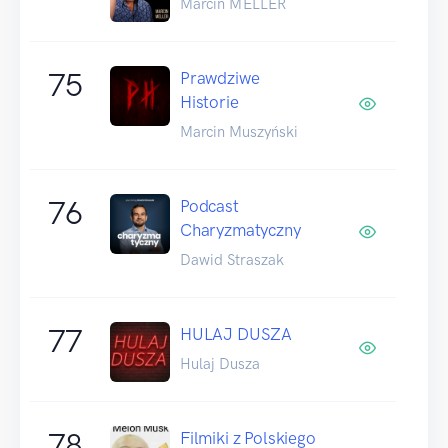
Marcin MELLER
75
Prawdziwe
Historie
Marcin Muszyński
76
Podcast
Charyzmatyczny
Dawid Straszak
77
HULAJ DUSZA
Hulaj Dusza
78
Filmiki z Polskiego