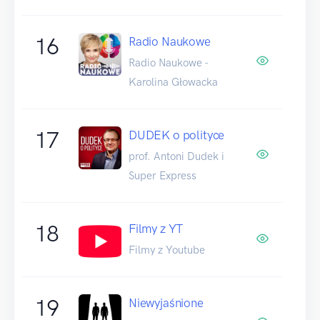
16
Radio Naukowe
Radio Naukowe -
Karolina Głowacka
17
DUDEK o polityce
prof. Antoni Dudek i
Super Express
18
Filmy z YT
Filmy z Youtube
19
Niewyjaśnione