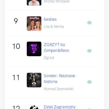
Michał Wrzosek
9
besties
Lila & Werka
10
ZGRZYT by
Gimper&Revo
Zgrzyt
11
Sonder. Nieznane
historie
Konrad Szymański
12
Dział Zagraniczny