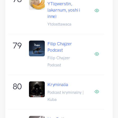
YT(qwerstin,
lakarnum, yoshi i
inne)
Ytdosttawaca
79
Filip Chajzer
Podcast
Filip Chajzer
Podcast
80
Kryminalia
Podcast kryminalny |
Kuba