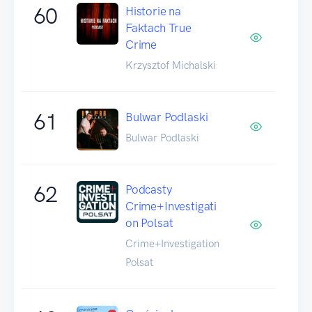
60
Historie na
Faktach True
Crime
Krzysztof Michalski
61
Bulwar Podlaski
Bulwar Podlaski
62
Podcasty
Crime+Investigati
on Polsat
Crime+Investigation
Polsat