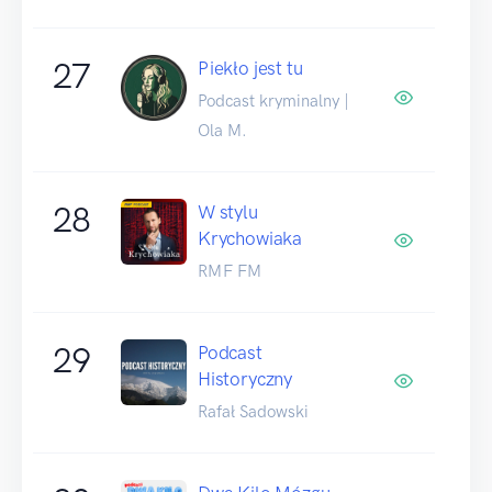
27
Piekło jest tu
Podcast kryminalny |
Ola M.
28
W stylu
Krychowiaka
RMF FM
29
Podcast
Historyczny
Rafał Sadowski