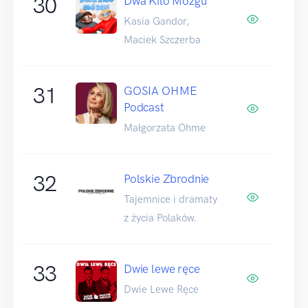
30
Dwa Kilo Mózgu
Kasia Gandor,
Maciek Szczerba
31
GOSIA OHME
Podcast
Małgorzata Ohme
32
Polskie Zbrodnie
Tajemnice i dramaty
z życia Polaków.
33
Dwie lewe ręce
Dwie Lewe Ręce