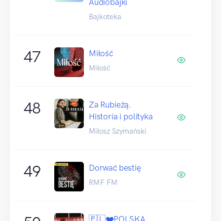
Audiobajki
Bajkoteka
47
Miłość
Miłość
48
Za Rubieżą.
Historia i polityka
Miłosz Szymański
49
Dorwać bestię
RMF FM
🇵🇱❤️POLSKA