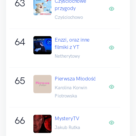
63
Czyściochowe
przygody
Czyściochowo
64
Enzzi, oraz inne
filmiki z YT
Netherytowy
65
Pierwsza Młodość
Karolina Korwin
Piotrowska
66
MysteryTV
Jakub Rutka