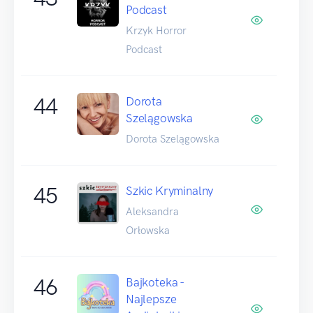
Podcast
Krzyk Horror
Podcast
44
Dorota
Szelągowska
Dorota Szelągowska
45
Szkic Kryminalny
Aleksandra
Orłowska
46
Bajkoteka -
Najlepsze