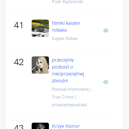
Piotr Kędzierski
41
filmiki kaiden
robaka
Kajtek Robak
42
przeciętny
podcast o
(nie)przeciętnej
zbrodni
Podcast kryminalny |
True Crime |
przeciętnypodcast
43
Krzyk Horror