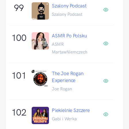
99
Szalony Podcast
Szalony Podcast
100
ASMR Po Polsku
ASMR
MartawNiemczech
101
The Joe Rogan
Experience
Joe Rogan
102
Piekielnie Szczere
Gabi i Werka