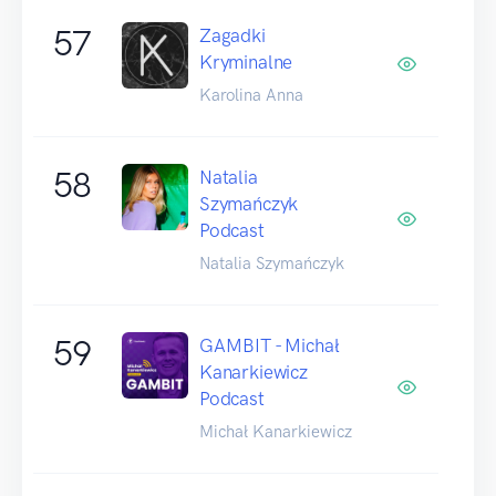
57
Zagadki
Kryminalne
Karolina Anna
58
Natalia
Szymańczyk
Podcast
Natalia Szymańczyk
59
GAMBIT - Michał
Kanarkiewicz
Podcast
Michał Kanarkiewicz