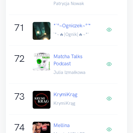
Patrycja Nowak
71
*`°~Ogniczek~°'*
`*~🔥|Ognik|🔥~*'
72
Matcha Talks
Podcast
Julia Izmałkowa
73
KrymiKrąg
KrymiKrąg
74
Mellina