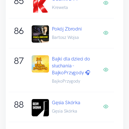
85
Kreweta
86
Pokój Zbrodni
Bartosz Wojsa
87
Bajki dla dzieci do
słuchania -
BajkoPrzygody 🎧
BajkoPrzygody
88
Gęsia Skórka
Gęsia Skórka