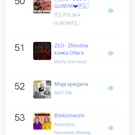
50
GUROM❤️🇵🇱
🇵🇱POLSKA
GUROM🇵🇱
51
ZŁO - Zbrodnia
Łowca Ofiara
Marta Kiermasz
52
Misja specjalna
RMF FM
53
Bliskoznaczni
Katarzyna
Nosowska,Mikołaj