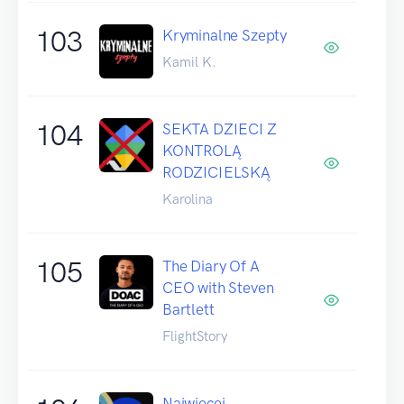
103
Kryminalne Szepty
Kamil K.
104
SEKTA DZIECI Z
KONTROLĄ
RODZICIELSKĄ
Karolina
105
The Diary Of A
CEO with Steven
Bartlett
FlightStory
Najwięcej