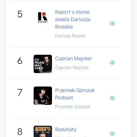
5
Raport o stanie
świata Dariusza
Rosiaka
Dariusz Rosiak
6
Cyprian Majcher
Cyprian Majcher
7
Przemek Górczyk
Podcast
Przemek Górczyk
8
Rezultaty