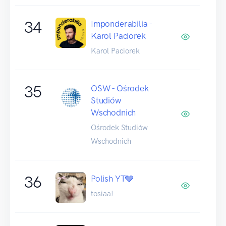
34
Imponderabilia -
Karol Paciorek
Karol Paciorek
35
OSW - Ośrodek
Studiów
Wschodnich
Ośrodek Studiów
Wschodnich
36
Polish YT🩶
tosiaa!