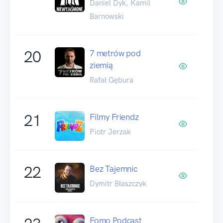
Daniel Dyk, Kamil
Barnowski
20
7 metrów pod
ziemią
Rafał Gębura
21
Filmy Friendz
Piotr Jerzak
22
Bez Tajemnic
Dymitr Błaszczyk
Fomo Podcast