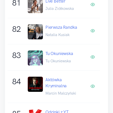
81
Live Better
Julia Ziółkowska
82
Pierwsza Randka
Natalia Kusiak
83
Tu Okuniewska
Tu Okuniewska
84
Aktówka
Kryminalna
Marcin Malczyński
Odcinki z YT