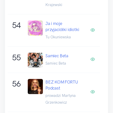
Krajewski
54
Ja i moje
przyjaciółki idiotki
Tu Okuniewska
55
Samiec Beta
Samiec Beta
56
BEZ KOMFORTU
Podcast
prowadzi Martyna
Grzenkowicz