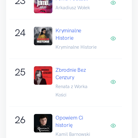
23
Arkadiusz Wołek
24
Kryminalne
Historie
Kryminalne Historie
25
Zbrodnie Bez
Cenzury
Renata z Worka
Kości
26
Opowiem Ci
historię
Kamil Barnowski