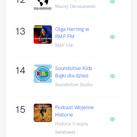
Maciej Okraszewski
13
Olga Herring w
RMF FM
RMF FM
14
Soundsitive Kids -
Bajki dla dzieci
Soundsitive Studio
15
Podcast Wojenne
Historie
Historia II wojny
światowej