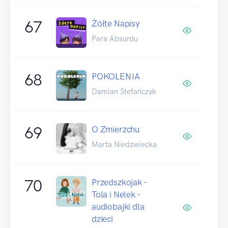
67
Żółte Napisy
Para Absurdu
68
POKOLENIA
Damian Stefańczyk
69
O Zmierzchu
Marta Niedzwiecka
70
Przedszkojak -
Tola i Nelek -
audiobajki dla
dzieci