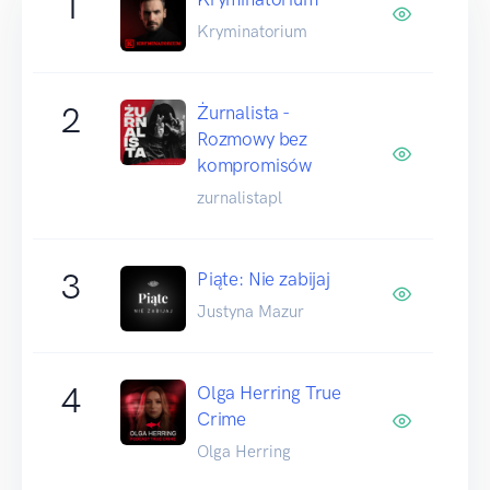
1
Kryminatorium
2
Żurnalista -
Rozmowy bez
kompromisów
zurnalistapl
3
Piąte: Nie zabijaj
Justyna Mazur
4
Olga Herring True
Crime
Olga Herring