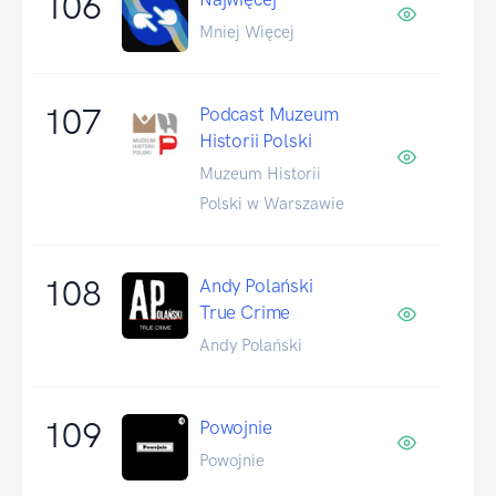
106
Mniej Więcej
107
Podcast Muzeum
Historii Polski
Muzeum Historii
Polski w Warszawie
108
Andy Polański
True Crime
Andy Polański
109
Powojnie
Powojnie