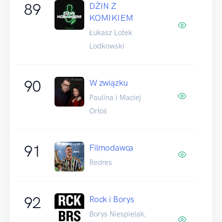
89
DŻIN Z
KOMIKIEM
Łukasz Lotek
Lodkowski
90
W związku
Paulina i Maciej
Orłoś
91
Filmodawca
Redres
92
Rock i Borys
Borys Niespielak,