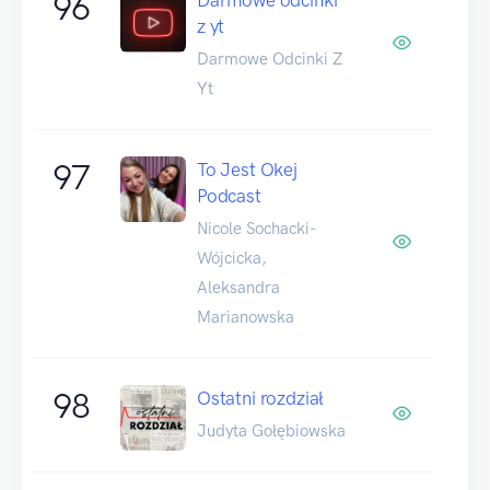
96
z yt
Darmowe Odcinki Z
Yt
97
To Jest Okej
Podcast
Nicole Sochacki-
Wójcicka,
Aleksandra
Marianowska
98
Ostatni rozdział
Judyta Gołębiowska