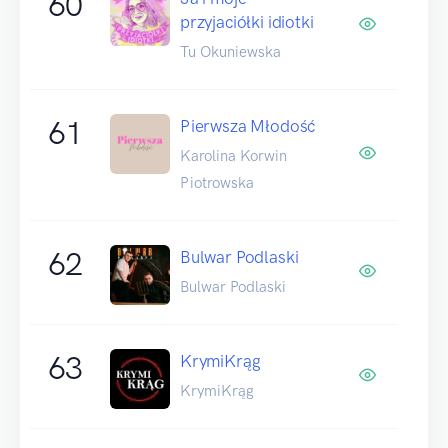
60
przyjaciółki idiotki
Tu Okuniewska
61
Pierwsza Młodość
Karolina Korwin
Piotrowska
62
Bulwar Podlaski
Bulwar Podlaski
63
KrymiKrąg
KrymiKrąg