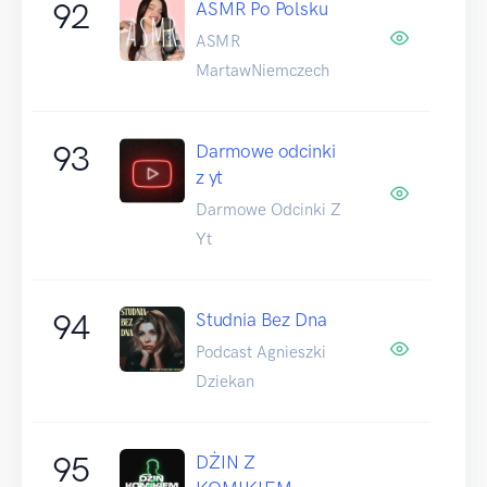
92
ASMR Po Polsku
ASMR
MartawNiemczech
93
Darmowe odcinki
z yt
Darmowe Odcinki Z
Yt
94
Studnia Bez Dna
Podcast Agnieszki
Dziekan
95
DŻIN Z