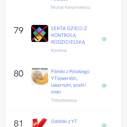
Michał Kanarkiewicz
79
SEKTA DZIECI Z
KONTROLĄ
RODZICIELSKĄ
Karolina
80
Filmiki z Polskiego
YT(qwerstin,
lakarnum, yoshi i
inne)
Ytdosttawaca
81
Odcinki z YT