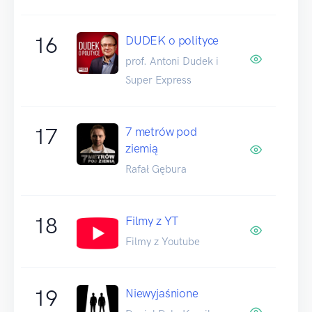
16
DUDEK o polityce
prof. Antoni Dudek i
Super Express
17
7 metrów pod
ziemią
Rafał Gębura
18
Filmy z YT
Filmy z Youtube
19
Niewyjaśnione