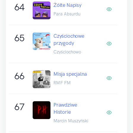
64
Żółte Napisy
Para Absurdu
65
Czyściochowe
przygody
Czyściochowo
66
Misja specjalna
RMF FM
67
Prawdziwe
Historie
Marcin Muszyński