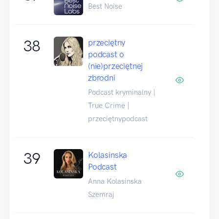
Best Noise
38
przeciętny
podcast o
(nie)przeciętnej
zbrodni
Podcast kryminalny |
True Crime |
przeciętnypodcast
39
Kolasinska
Podcast
Anna Kolasinska
Szemraj