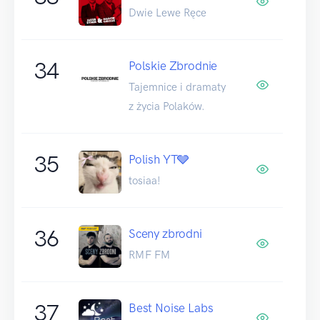
Dwie Lewe Ręce
34
Polskie Zbrodnie
Tajemnice i dramaty
z życia Polaków.
35
Polish YT🩶
tosiaa!
36
Sceny zbrodni
RMF FM
37
Best Noise Labs