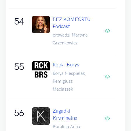
54
BEZ KOMFORTU
Podcast
prowadzi Martyna
Grzenkowicz
55
Rock i Borys
Borys Niespielak,
Remigiusz
Maciaszek
56
Zagadki
Kryminalne
Karolina Anna