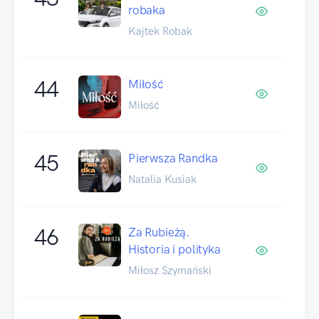
robaka
Kajtek Robak
44
Miłość
Miłość
45
Pierwsza Randka
Natalia Kusiak
46
Za Rubieżą.
Historia i polityka
Miłosz Szymański