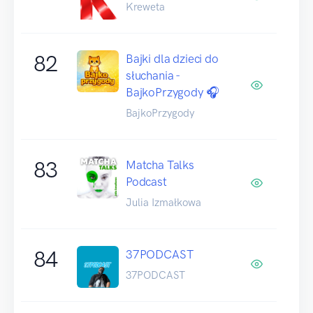
Kreweta
82
Bajki dla dzieci do
słuchania -
BajkoPrzygody 🎧
BajkoPrzygody
83
Matcha Talks
Podcast
Julia Izmałkowa
84
37PODCAST
37PODCAST