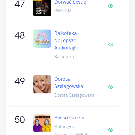
47
Dorwać bestię
RMF FM
48
Bajkoteka -
Najlepsze
Audiobajki
Bajkoteka
49
Dorota
Szelągowska
Dorota Szelągowska
50
Bliskoznaczni
Katarzyna
Nosowska,Mikołaj