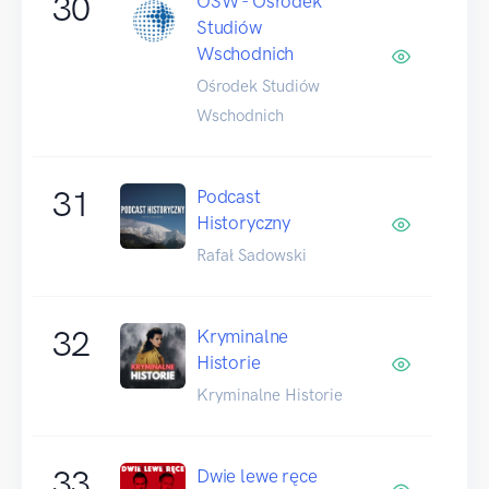
30
OSW - Ośrodek
Studiów
Wschodnich
Ośrodek Studiów
Wschodnich
31
Podcast
Historyczny
Rafał Sadowski
32
Kryminalne
Historie
Kryminalne Historie
33
Dwie lewe ręce