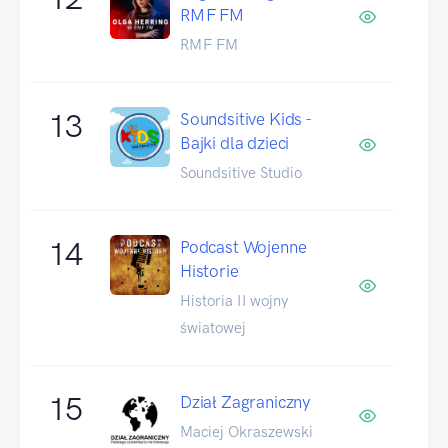
RMF FM
RMF FM
13
Soundsitive Kids -
Bajki dla dzieci
Soundsitive Studio
14
Podcast Wojenne
Historie
Historia II wojny
światowej
15
Dział Zagraniczny
Maciej Okraszewski