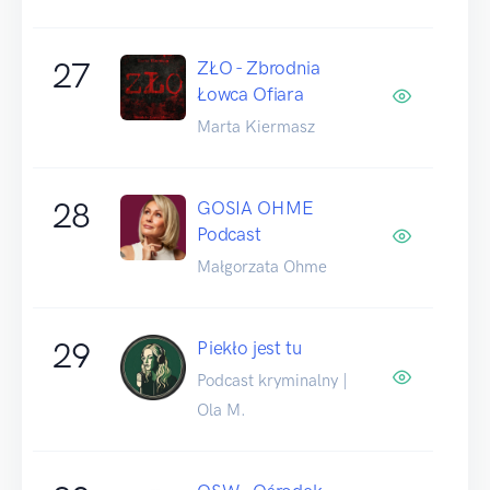
27
ZŁO - Zbrodnia
Łowca Ofiara
Marta Kiermasz
28
GOSIA OHME
Podcast
Małgorzata Ohme
29
Piekło jest tu
Podcast kryminalny |
Ola M.