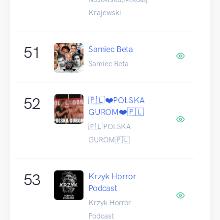
Krajewski
51
Samiec Beta
Samiec Beta
52
🇵🇱❤️POLSKA
GUROM❤️🇵🇱
🇵🇱POLSKA
GUROM🇵🇱
53
Krzyk Horror
Podcast
Krzyk Horror
Podcast