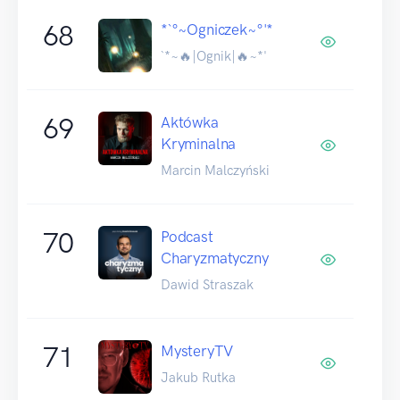
68
*`°~Ogniczek~°'*
`*~🔥|Ognik|🔥~*'
69
Aktówka
Kryminalna
Marcin Malczyński
70
Podcast
Charyzmatyczny
Dawid Straszak
71
MysteryTV
Jakub Rutka