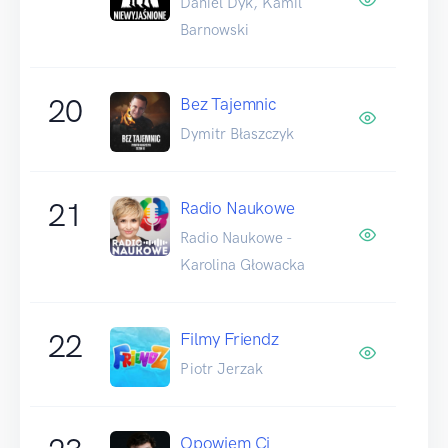
Daniel Dyk, Kamil
Barnowski
20
Bez Tajemnic
Dymitr Błaszczyk
21
Radio Naukowe
Radio Naukowe -
Karolina Głowacka
22
Filmy Friendz
Piotr Jerzak
Opowiem Ci