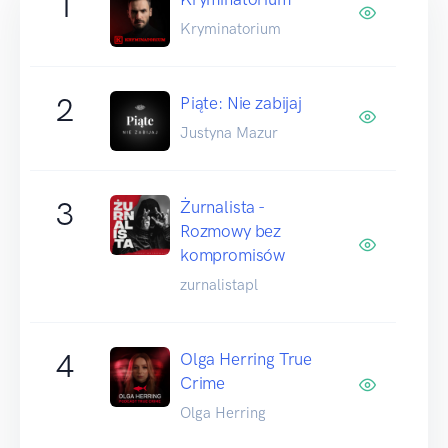
1
Kryminatorium
2
Piąte: Nie zabijaj
Justyna Mazur
3
Żurnalista -
Rozmowy bez
kompromisów
zurnalistapl
4
Olga Herring True
Crime
Olga Herring