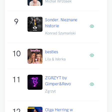
Michał Wrzosek
9
Sonder. Nieznane
historie
Konrad Szymański
10
besties
Lila & Werka
11
ZGRZYT by
Gimper&Revo
Zgrzyt
12
Olga Herring w