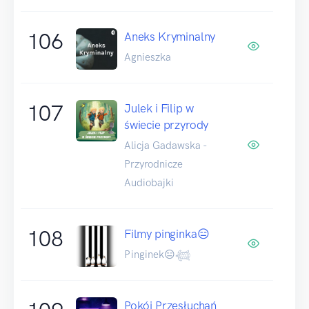
106
Aneks Kryminalny
Agnieszka
107
Julek i Filip w
świecie przyrody
Alicja Gadawska -
Przyrodnicze
Audiobajki
108
Filmy pinginka😑
Pinginek😑𓆉
Pokój Przesłuchań