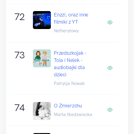
72
Enzzi, oraz inne
filmiki z YT
Netherytowy
73
Przedszkojak -
Tola i Nelek -
audiobajki dla
dzieci
Patrycja Nowak
74
O Zmierzchu
Marta Niedzwiecka