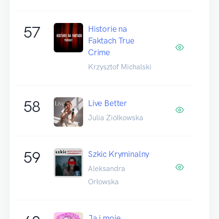
57
Historie na
Faktach True
Crime
Krzysztof Michalski
58
Live Better
Julia Ziółkowska
59
Szkic Kryminalny
Aleksandra
Orłowska
Ja i moje