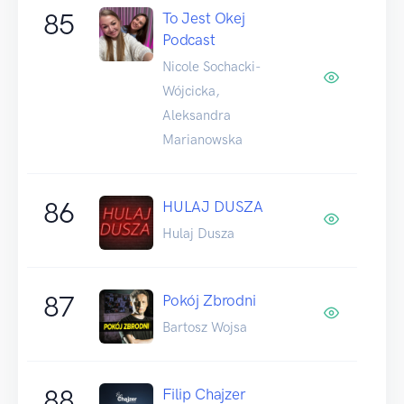
85
To Jest Okej
Podcast
Nicole Sochacki-
Wójcicka,
Aleksandra
Marianowska
86
HULAJ DUSZA
Hulaj Dusza
87
Pokój Zbrodni
Bartosz Wojsa
88
Filip Chajzer