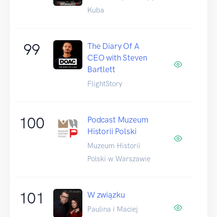
Kuba
99
The Diary Of A
CEO with Steven
Bartlett
FlightStory
100
Podcast Muzeum
Historii Polski
Muzeum Historii
Polski w Warszawie
101
W związku
Paulina i Maciej