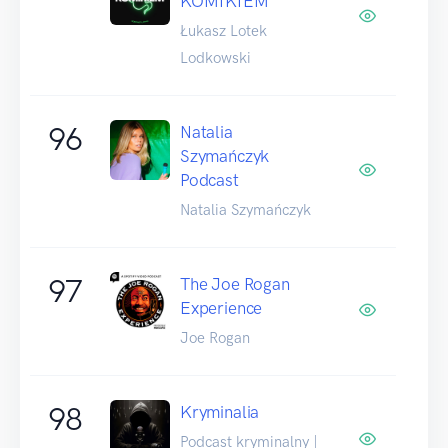
KOMIKIEM
Łukasz Lotek
Lodkowski
96
Natalia
Szymańczyk
Podcast
Natalia Szymańczyk
97
The Joe Rogan
Experience
Joe Rogan
98
Kryminalia
Podcast kryminalny |