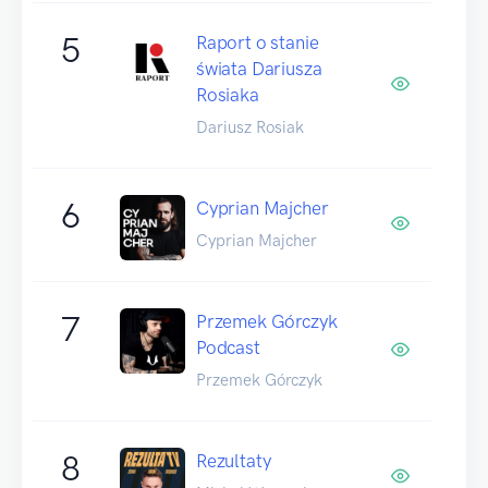
5
Raport o stanie
świata Dariusza
Rosiaka
Dariusz Rosiak
6
Cyprian Majcher
Cyprian Majcher
7
Przemek Górczyk
Podcast
Przemek Górczyk
8
Rezultaty