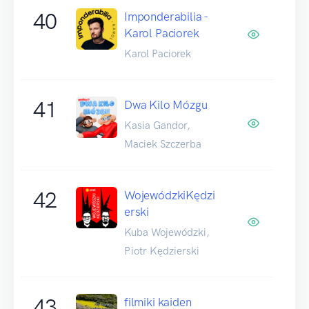
40
Imponderabilia -
Karol Paciorek
Karol Paciorek
41
Dwa Kilo Mózgu
Kasia Gandor,
Maciek Szczerba
42
WojewódzkiKędzi
erski
Kuba Wojewódzki,
Piotr Kędzierski
43
filmiki kaiden