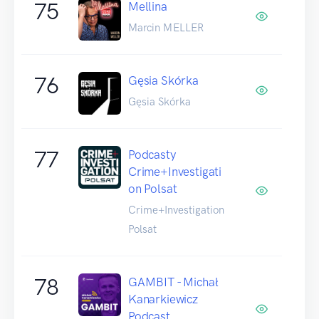
75
Mellina
Marcin MELLER
76
Gęsia Skórka
Gęsia Skórka
77
Podcasty
Crime+Investigati
on Polsat
Crime+Investigation
Polsat
78
GAMBIT - Michał
Kanarkiewicz
Podcast