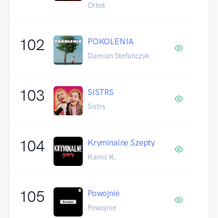
Orłoś
102
POKOLENIA
Damian Stefańczyk
103
SISTRS
Sistrs
104
Kryminalne Szepty
Kamil K.
105
Powojnie
Powojnie