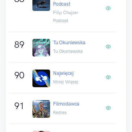
Podcast
Filip Chajzer
Podcast
89
Tu Okuniewska
Tu Okuniewska
90
Najwięcej
Mniej Więcej
91
Filmodawca
Redres