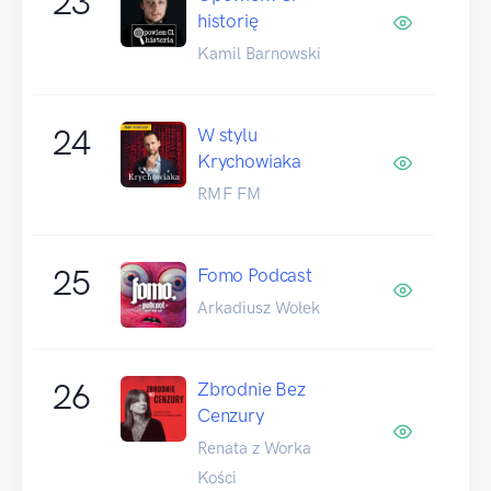
23
historię
Kamil Barnowski
24
W stylu
Krychowiaka
RMF FM
25
Fomo Podcast
Arkadiusz Wołek
26
Zbrodnie Bez
Cenzury
Renata z Worka
Kości