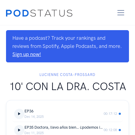
Have a podcast? Track your rankings and
reviews from Spotify, Apple Podcasts, and more.
Sign up now!
LUCIENNE COSTA-FROSSARD
10' CON LA DRA. COSTA
EP36
00:17:12
Dec 14, 2025
EP35 Doctora, llevo años bien… ¿podemos ir quitando medicación?
00:12:08
Dec 11, 2025