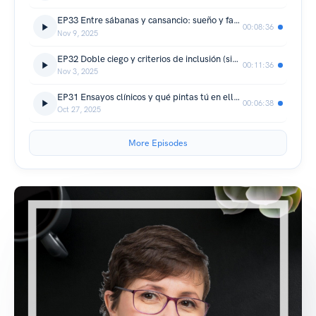
EP33 Entre sábanas y cansancio: sueño y fatiga en EM
00:08:36
Nov 9, 2025
EP32 Doble ciego y criterios de inclusión (sin truco de magia)
00:11:36
Nov 3, 2025
EP31 Ensayos clínicos y qué pintas tú en ellos!!
00:06:38
Oct 27, 2025
More Episodes