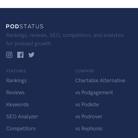
Rankings, reviews, SEO, competitors, and analytics
for podcast growth.
FEATURES
COMPARE
Rankings
Chartable Alternative
Reviews
vs Podgagement
Keywords
vs Podkite
SEO Analyzer
vs Podrover
Competitors
vs Rephonic