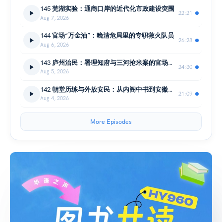
145 芜湖实验：通商口岸的近代化市政建设突围
22:21
Aug 7, 2026
144 官场“万金油”：晚清危局里的专职救火队员
26:28
Aug 6, 2026
143 庐州治民：署理知府与三河抢米案的官场破局
24:30
Aug 5, 2026
142 朝堂历练与外放安民：从内阁中书到安徽知府的仕途进阶路
21:09
Aug 4, 2026
More Episodes