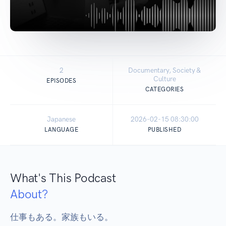
2
Documentary, Society &
Culture
EPISODES
CATEGORIES
Japanese
2026-02-15 08:30:00
LANGUAGE
PUBLISHED
What's This Podcast
About?
仕事もある。家族もいる。
