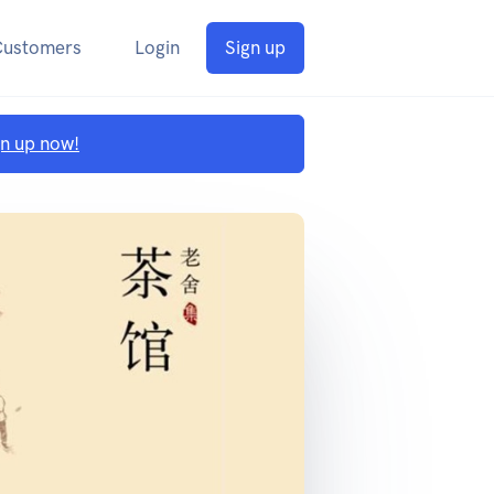
Customers
Login
Sign up
gn up now!