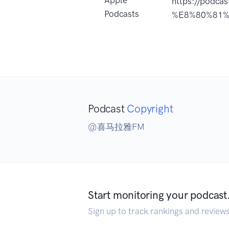
https://podc
Podcasts
%E8%80%81%
Podcast
Copyright
@喜马拉雅FM
Start monitoring your podcast
Sign up to track rankings and review