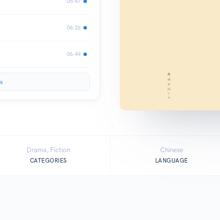
05:47
06:26
06:49
s
Drama, Fiction
Chinese
CATEGORIES
LANGUAGE