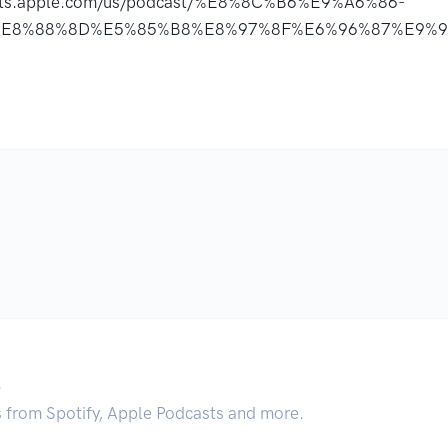
asts.apple.com/us/podcast/%E8%8C%B6%E9%A6%86-
E8%88%8D%E5%85%B8%E8%97%8F%E6%96%87%E9%9B%
.
s from Spotify, Apple Podcasts and more.