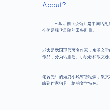
About?
            三幕话剧《茶馆》是中国话剧史上的经典，每个人物的台词都设计得非常生动传神、富于个性，同时又简洁凝练，意蕴深长，至
今仍是现代剧院的常备剧目。

老舍是我国现代著名作家，京派文学
作品，分为话剧卷、小说卷和散文卷。
老舍先生的短篇小说睿智精炼，散文
略到作家独具一格的文学特色。
