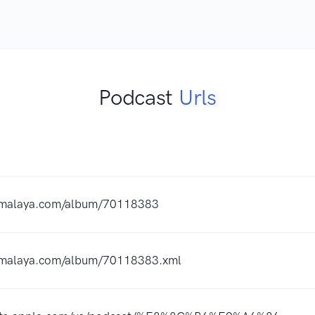
Podcast
Urls
ximalaya.com/album/70118383
imalaya.com/album/70118383.xml