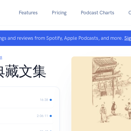
Features
Pricing
Podcast Charts
ngs and reviews from Spotify, Apple Podcasts, and more.
Si
话
典藏文集
16:38
2:06:11