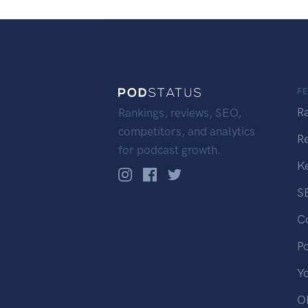
F
R
Rankings, reviews, SEO,
competitors, and analytics
R
for podcast growth.
K
S
C
P
Y
OP