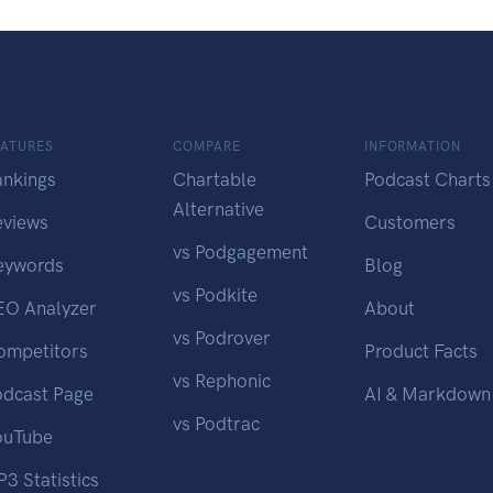
EATURES
COMPARE
INFORMATION
ankings
Chartable
Podcast Charts
Alternative
eviews
Customers
vs Podgagement
eywords
Blog
vs Podkite
EO Analyzer
About
vs Podrover
ompetitors
Product Facts
vs Rephonic
odcast Page
AI & Markdown
vs Podtrac
ouTube
3 Statistics