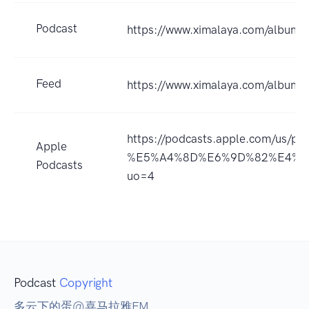
Podcast
https://www.ximalaya.com/album
Feed
https://www.ximalaya.com/album
https://podcasts.apple.com/us
Apple
%E5%A4%8D%E6%9D%82%E4%B8
Podcasts
uo=4
Podcast
Copyright
多云下的蛋@喜马拉雅FM