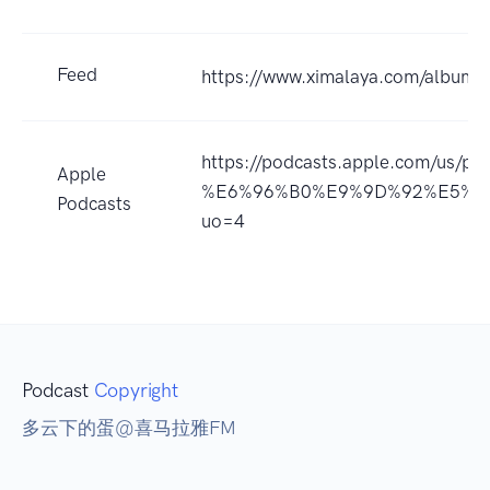
Feed
https://www.ximalaya.com/album
https://podcasts.apple.com/
Apple
%E6%96%B0%E9%9D%92%E5%B
Podcasts
uo=4
Podcast
Copyright
多云下的蛋@喜马拉雅FM