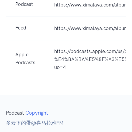
Podcast
https://www.ximalaya.com/album
Feed
https://www.ximalaya.com/album
https://podcasts.apple.com/
Apple
%E4%BA%BA%E5%8F%A3%E5%A
Podcasts
uo=4
Podcast
Copyright
多云下的蛋@喜马拉雅FM