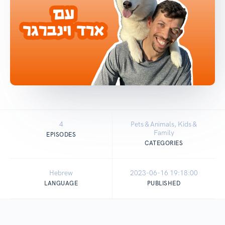
4
Pets & Animals, Kids &
Family
EPISODES
CATEGORIES
Hebrew
2023-06-16 19:18:00
LANGUAGE
PUBLISHED