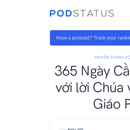
Have a podcast? Track your ranki
TRUYỀN THÔNG D
365 Ngày Cầ
với lời Chúa 
Giáo 
Ngày 365