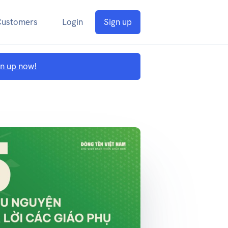
Customers
Login
Sign up
gn up now!