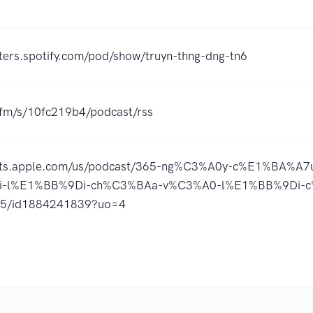
sters.spotify.com/pod/show/truyn-thng-dng-tn6
r.fm/s/10fc219b4/podcast/rss
asts.apple.com/us/podcast/365-ng%C3%A0y-c%E1%BA%A
-l%E1%BB%9Di-ch%C3%BAa-v%C3%A0-l%E1%BB%9Di-c
/id1884241839?uo=4