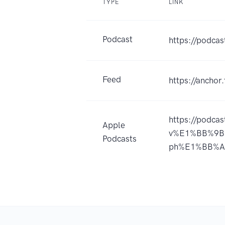
TYPE
LINK
Podcast
https://podca
Feed
https://ancho
https://podc
Apple
v%E1%BB%9Bi
Podcasts
ph%E1%BB%A5