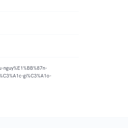
7u-nguy%E1%BB%87n-
%C3%A1c-gi%C3%A1o-