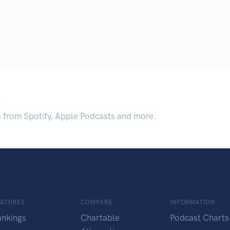
.
s from Spotify, Apple Podcasts and more.
EATURES
COMPARE
INFORMATION
ankings
Chartable
Podcast Charts