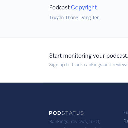
Podcast
Copyright
Truyền Thông Dòng Tên
Start monitoring your podcast
Sign up to track rankings and review
F
R
Rankings, reviews, SEO,