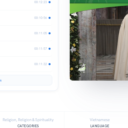
00:12:23
00:10:56
00:11:05
00:11:57
00:11:32
s
Religion, Religion & Spirituality
Vietnamese
CATEGORIES
LANGUAGE