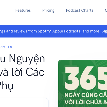
Features
Pricing
Podcast Charts
ngs and reviews from Spotify, Apple Podcasts, and more.
Si
ÒNG TÊN
u Nguyện
và lời Các
Phụ