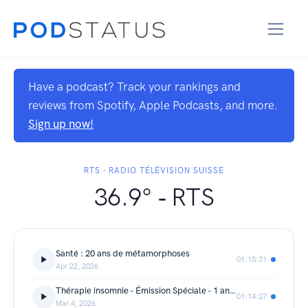
Have a podcast? Track your rankings and
reviews from Spotify, Apple Podcasts, and more.
Sign up now!
RTS - RADIO TÉLÉVISION SUISSE
36.9° ‐ RTS
Santé : 20 ans de métamorphoses
01:15:31
Apr 22, 2026
Thérapie insomnie - Émission Spéciale - 1 an après
01:14:27
Mar 4, 2026