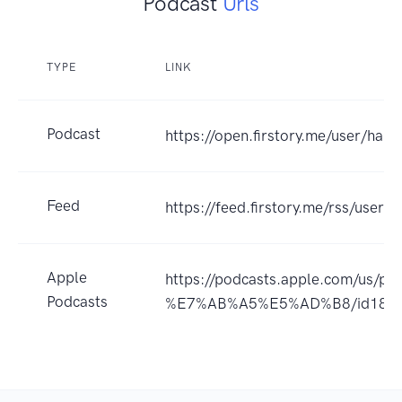
Podcast
Urls
TYPE
LINK
Podcast
https://open.firstory.me/user/ha-c
Feed
https://feed.firstory.me/rss/us
Apple
https://podcasts.apple.com/us/
Podcasts
%E7%AB%A5%E5%AD%B8/id1818