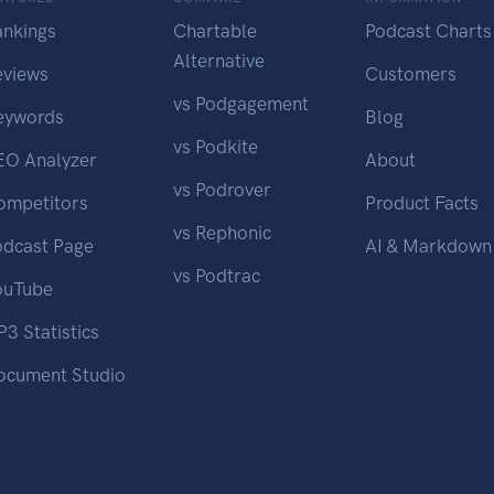
ankings
Chartable
Podcast Charts
Alternative
eviews
Customers
vs Podgagement
eywords
Blog
vs Podkite
EO Analyzer
About
vs Podrover
ompetitors
Product Facts
vs Rephonic
odcast Page
AI & Markdown
vs Podtrac
ouTube
3 Statistics
ocument Studio