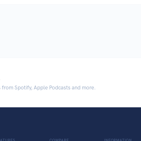
.
s from Spotify, Apple Podcasts and more.
EATURES
COMPARE
INFORMATION