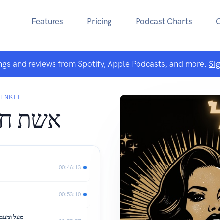
Features
Pricing
Podcast Charts
ngs and reviews from Spotify, Apple Podcasts, and more.
Si
AT FRENKEL
אשת חי
00:46:13
00:53:10
מעל ומעבר-