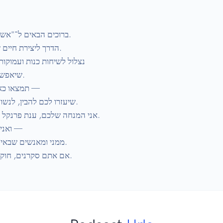
ברוכים הבאים ל־"א.

הדרך ליצירת חיים.

נצלול לשיחות כנות ועמוקו 

שיאפש.

תמצאו — 

שיעזרו לכם להבין, לנ.

אני המנחה שלכם, ענת פרנקל .

 — 

ממני ומאנשים שבאי.

אם אתם סקרנים, חוקרים, ורוצים להתרגש מהחיים — בואו נתחיל.