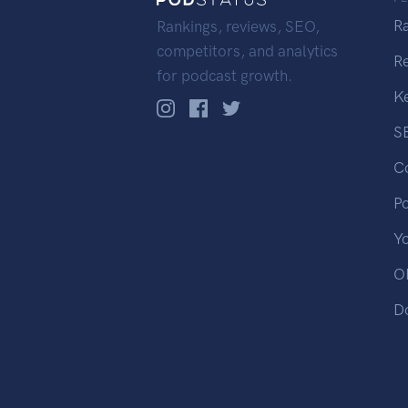
R
Rankings, reviews, SEO,
competitors, and analytics
R
for podcast growth.
K
S
C
P
Y
OP
D