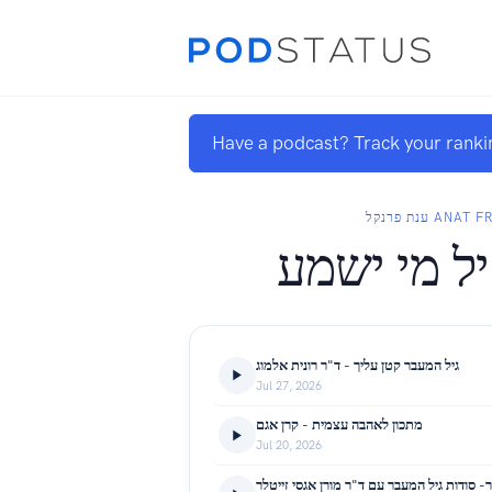
Have a podcast? Track your ranki
ענת פרנקל AN
ל מי ישמע
גיל המעבר קטן עליך - ד"ר רונית אלמוג
Jul 27, 2026
מתכון לאהבה עצמית - קרן אגם
Jul 20, 2026
 סודות גיל המעבר עם ד"ר מורן אגסי זייטלר