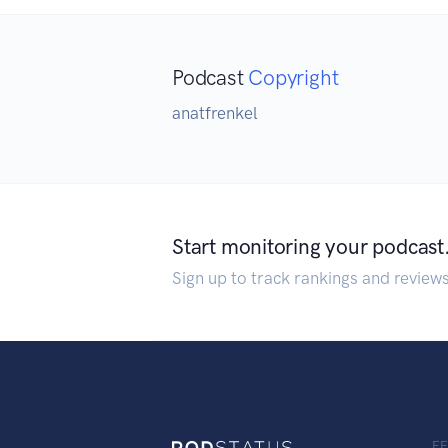
Podcast
Copyright
anatfrenkel
Start monitoring your podcast
Sign up to track rankings and review
F