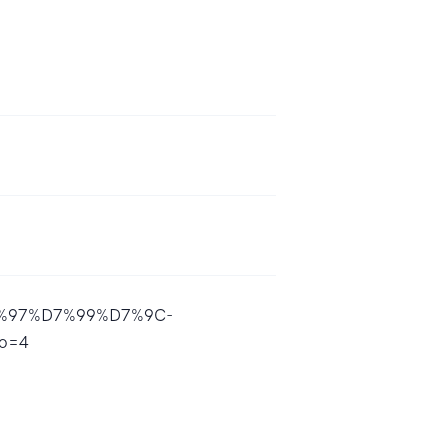
D7%97%D7%99%D7%9C-
o=4