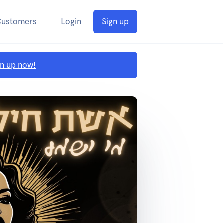
Customers
Login
Sign up
gn up now!