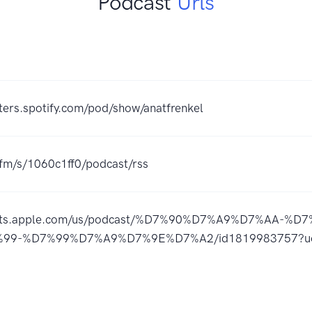
Podcast
Urls
ters.spotify.com/pod/show/anatfrenkel
.fm/s/1060c1ff0/podcast/rss
casts.apple.com/us/podcast/%D7%90%D7%A9%D7%AA-%
99-%D7%99%D7%A9%D7%9E%D7%A2/id1819983757?u