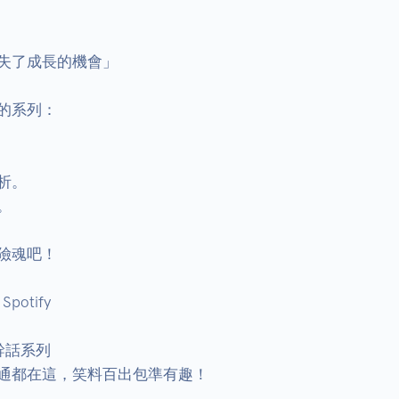
了成長的機會」 

系列： 

。 

 

魂吧！ 

otify 

話系列 

都在這，笑料百出包準有趣！ 
