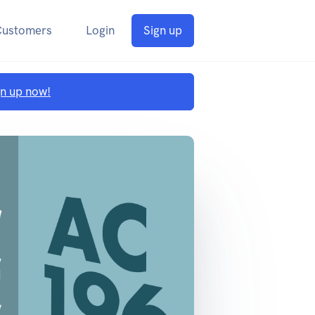
Customers
Login
Sign up
gn up now!