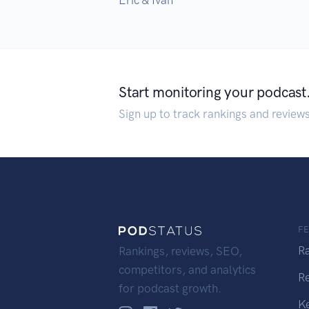
Start monitoring your podcast
Sign up to track rankings and review
F
R
Rankings, reviews, SEO,
competitors, and analytics
R
for podcast growth.
K