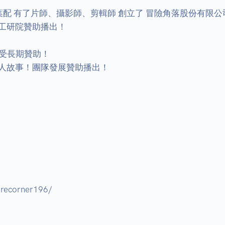
葉配 有了片師、攝影師、剪輯師 創立了 冒險角落股份有限公司
研院贊助播出！ 

受長期贊助！ 

故事！團隊發展贊助播出！ 
