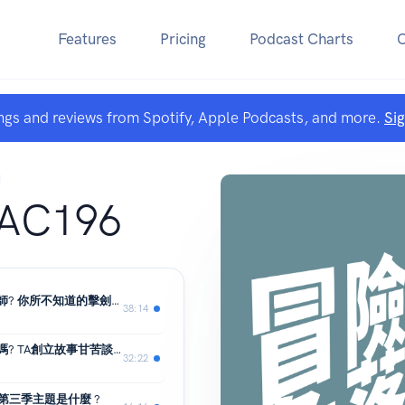
Features
Pricing
Podcast Charts
ngs and reviews from Spotify, Apple Podcasts, and more.
Si
N
C196
Season 3｜EP03｜如何成為一位好老師? 你所不知道的擊劍運動 ft.陳澤元
38:14
Season 3｜EP02｜你聽過體驗式教育嗎? TA創立故事甘苦談 ft.廖炳煌老師
32:22
上線 第三季主題是什麼 ?