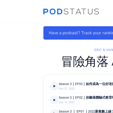
Have a podcast? Track your ranki
ERIC & IVA
冒險角落 A
Sep 23, 2022
Sep 16, 2022
Season 3 ｜ EP01 ｜2022新集數