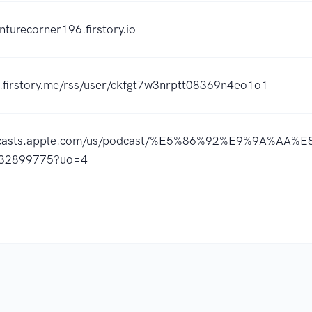
nturecorner196.firstory.io
d.firstory.me/rss/user/ckfgt7w3nrptt08369n4eo1o1
odcasts.apple.com/us/podcast/%E5%86%92%E9%9A%AA
532899775?uo=4