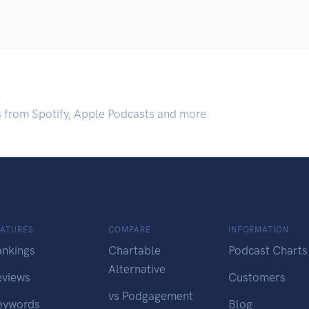
.
s from Spotify, Apple Podcasts and more.
EATURES
COMPARE
INFORMATION
ankings
Chartable
Podcast Charts
Alternative
eviews
Customers
vs Podgagement
eywords
Blog