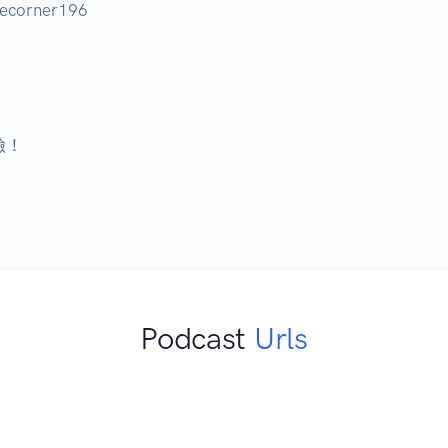
ecorner196 

！ 

Podcast
Urls