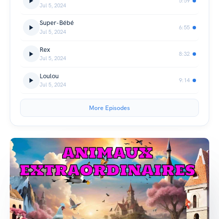
5:59
Jul 5, 2024
Super-Bébé
6:55
Jul 5, 2024
Rex
8:32
Jul 5, 2024
Loulou
9:14
Jul 5, 2024
More Episodes