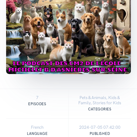
7
Pets & Animals, Kids &
Family, Stories for Kids
EPISODES
CATEGORIES
French
2024-07-05 07:42:00
LANGUAGE
PUBLISHED