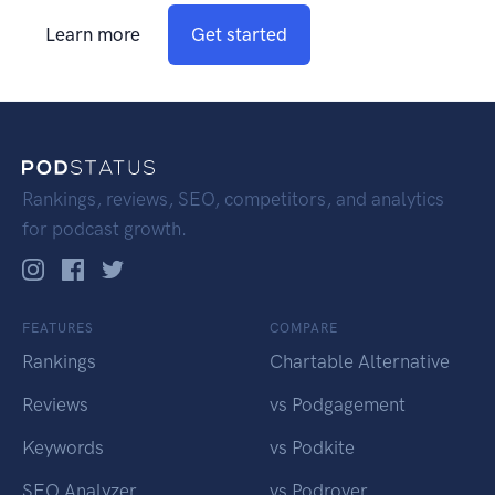
Learn more
Get started
Rankings, reviews, SEO, competitors, and analytics
for podcast growth.
FEATURES
COMPARE
Rankings
Chartable Alternative
Reviews
vs Podgagement
Keywords
vs Podkite
SEO Analyzer
vs Podrover