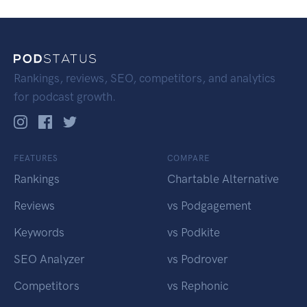
Rankings, reviews, SEO, competitors, and analytics
for podcast growth.
FEATURES
COMPARE
Rankings
Chartable Alternative
Reviews
vs Podgagement
Keywords
vs Podkite
SEO Analyzer
vs Podrover
Competitors
vs Rephonic