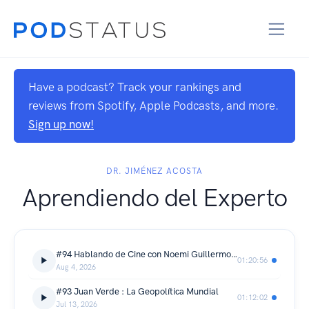
Have a podcast? Track your rankings and
reviews from Spotify, Apple Podcasts, and more.
Sign up now!
DR. JIMÉNEZ ACOSTA
Aprendiendo del Experto
#94 Hablando de Cine con Noemi Guillermo: Dermatología como profesión y Cine como pasión
01:20:56
Aug 4, 2026
#93 Juan Verde : La Geopolítica Mundial
01:12:02
Jul 13, 2026