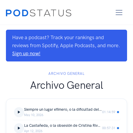
Have a podcast? Track your rankings and
reviews from Spotify, Apple Podcasts, and more.
Sign up now!
ARCHIVO GENERAL
Archivo General
Siempre un lugar efímero, o la dificultad del cuento
01:14:59
May 10, 2026
La Castañeda, o la obsesión de Cristina Rivera Garza por la historia de la locura en México
00:57:31
Apr 12, 2026