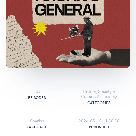
109
History, Society &
Culture, Philosophy
EPISODES
CATEGORIES
Spanish
2026-05-10 11:00:00
LANGUAGE
PUBLISHED