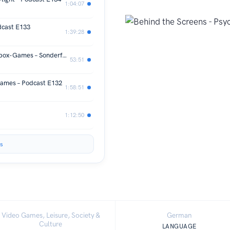
1:04:07
dcast E133
1:39:28
Q&A: Nachhaltigkeit lernen mit Sandbox-Games – Sonderfolge
53:51
Games – Podcast E132
1:58:51
1:12:50
s
Video Games, Leisure, Society &
German
Culture
LANGUAGE