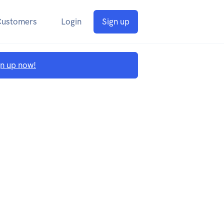
Customers
Login
Sign up
gn up now!