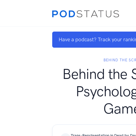
Have a podcast? Track your ranki
BEHIND THE SC
Behind the 
Psycholog
Gam
Trans-Repräsentation in Dead by Day