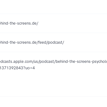
ehind-the-screens.de/
ehind-the-screens.de/feed/podcast/
odcasts.apple.com/us/podcast/behind-the-screens-psychol
d1371392843?uo=4