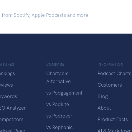
.
s from Spotify, Apple Podcasts and more.
EATURES
COMPARE
INFORMATION
ankings
Chartable
Podcast Charts
Alternative
eviews
Customers
vs Podgagement
eywords
Blog
vs Podkite
EO Analyzer
About
vs Podrover
ompetitors
Product Facts
vs Rephonic
odcast Page
AI & Markdown