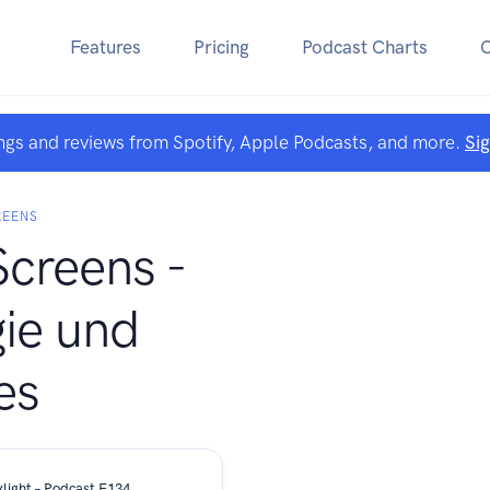
Features
Pricing
Podcast Charts
ngs and reviews from Spotify, Apple Podcasts, and more.
Si
REENS
Screens -
ie und
es
light – Podcast E134