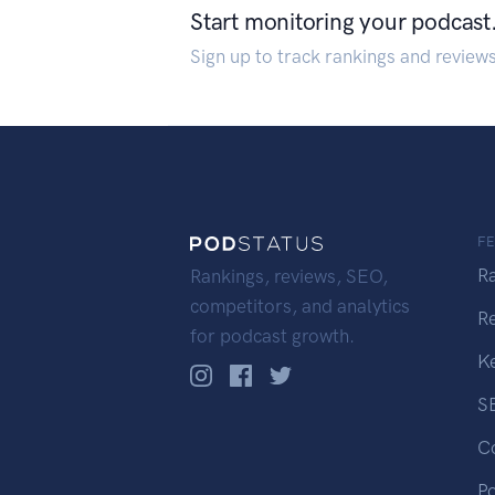
Start monitoring your podcast
Sign up to track rankings and review
F
R
Rankings, reviews, SEO,
competitors, and analytics
R
for podcast growth.
K
S
C
P