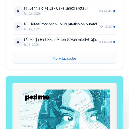
14. Jenni Poikelus - Uskallanko erota?
00:44:42
Jul 22, 2026
13. Heikki Paasonen - Mun puoliso on pummi
00:42:23
Jul 15, 2026
12. Marja Hintikka - Miten toivun miellyttäjästä?
00:44:30
Jul 8, 2026
More Episodes