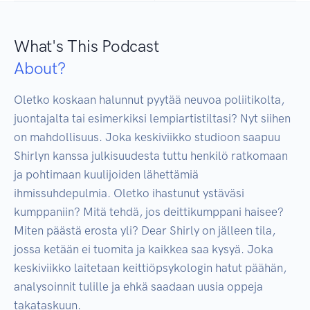
What's This Podcast
About?
Oletko koskaan halunnut pyytää neuvoa poliitikolta, 
juontajalta tai esimerkiksi lempiartistiltasi? Nyt siihen 
on mahdollisuus. Joka keskiviikko studioon saapuu 
Shirlyn kanssa julkisuudesta tuttu henkilö ratkomaan 
ja pohtimaan kuulijoiden lähettämiä 
ihmissuhdepulmia. Oletko ihastunut ystäväsi 
kumppaniin? Mitä tehdä, jos deittikumppani haisee? 
Miten päästä erosta yli? Dear Shirly on jälleen tila, 
jossa ketään ei tuomita ja kaikkea saa kysyä. Joka 
keskiviikko laitetaan keittiöpsykologin hatut päähän, 
analysoinnit tulille ja ehkä saadaan uusia oppeja 
takataskuun.
