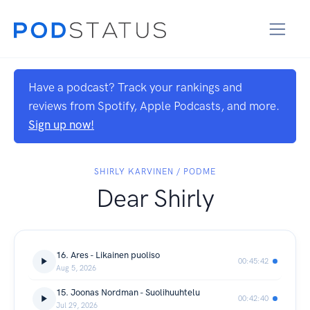
Have a podcast? Track your rankings and
reviews from Spotify, Apple Podcasts, and more.
Sign up now!
SHIRLY KARVINEN / PODME
Dear Shirly
16. Ares - Likainen puoliso
00:45:42
Aug 5, 2026
15. Joonas Nordman - Suolihuuhtelu
00:42:40
Jul 29, 2026