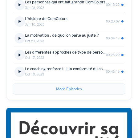
Les personnes qui ont fait grandir ComColors
00:15:22
Jun 26, 2026
L'histoire de ComColors
00:20:09
Jun 10, 2026
La motivation : de quoi on parle au juste ?
00:34:17
Oct 23, 2023
Les différentes approches de type de personnalité
00:28:29
Oct 17, 2023
Le coaching renforce t-il la conformité du coaché ?
00:43:16
Oct 10, 2023
More Episodes