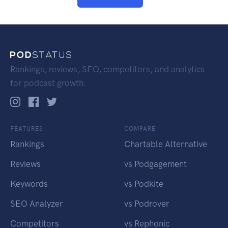
Rankings, reviews, SEO, competitors, and analytics
for podcast growth.
FEATURES
COMPARE
Rankings
Chartable Alternative
Reviews
vs Podgagement
Keywords
vs Podkite
SEO Analyzer
vs Podrover
Competitors
vs Rephonic