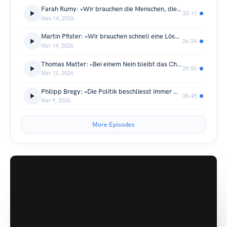
Farah Rumy: «Wir brauchen die Menschen, die hierher kommen», Feusi Fédéral, Ep. 185
33:11
May 14, 2026
Martin Pfister: «Wir brauchen schnell eine Lösung», Feusi Fédéral, Ep. 184
26:24
Mar 14, 2026
Thomas Matter: «Bei einem Nein bleibt das Chaos bestehen», Feusi Fédéral, Ep. 183
29:50
Mar 12, 2026
Philipp Bregy: «Die Politik beschliesst immer mehr Aufgaben», Feusi Fédéral, Ep. 182
36:45
Mar 9, 2026
More Episodes