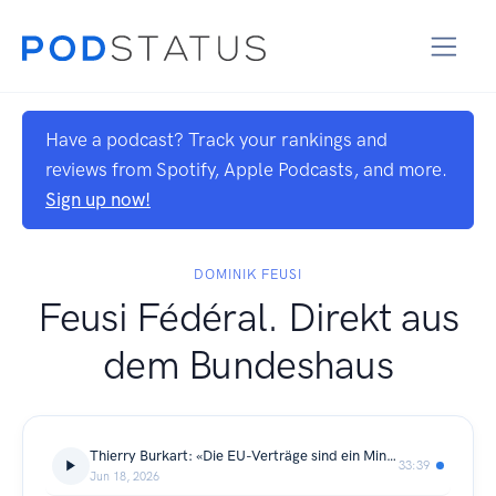
Have a podcast? Track your rankings and
reviews from Spotify, Apple Podcasts, and more.
Sign up now!
DOMINIK FEUSI
Feusi Fédéral. Direkt aus
dem Bundeshaus
Thierry Burkart: «Die EU-Verträge sind ein Mini-Beitritt», Feusi Fédéral, Ep. 186
33:39
Jun 18, 2026