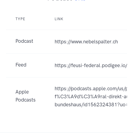
TYPE
LINK
Podcast
https://www.nebelspalter.ch
Feed
https://feusi-federal.podigee.io/
https://podcasts.apple.com/us/pod
Apple
f%C3%A9d%C3%A9ral-direkt-aus
Podcasts
bundeshaus/id1562324381?uo=4