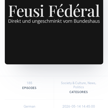
185
Society & Culture, News,
Politics
EPISODES
CATEGORIES
German
2026-05-14 14:45:00