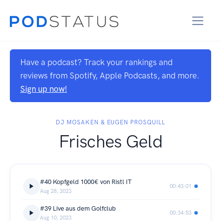
Have a podcast? Track your rankings and
reviews from Spotify, Apple Podcasts, and more.
Sign up now!
DJ MOSAKEN & EUGEN PROSQUILL
Frisches Geld
#40 Kopfgeld 1000€ von Ristl IT
00:43:01
Aug 28, 2023
#39 Live aus dem Golfclub
00:34:53
Aug 10, 2023