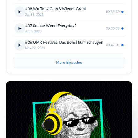
#38 Wu Tang Clan & Wiener Grant
00:33:50
Jul 11, 2023
#37 Smoke Weed Everyday?
00:36:36
Jul 5, 2023
#36 OMR Festival, Das Bo & Thunfischaugen
00:42:01
May 22, 2023
More Episodes