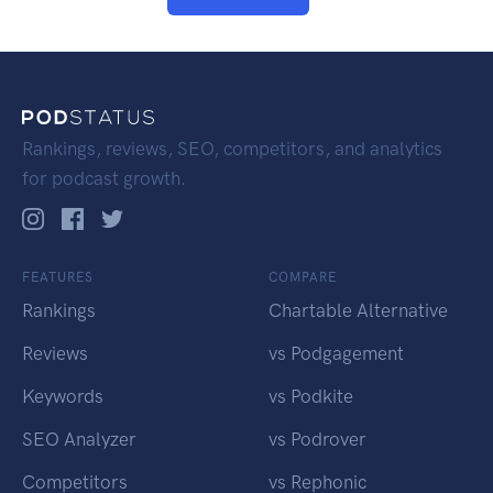
Rankings, reviews, SEO, competitors, and analytics
for podcast growth.
FEATURES
COMPARE
Rankings
Chartable Alternative
Reviews
vs Podgagement
Keywords
vs Podkite
SEO Analyzer
vs Podrover
Competitors
vs Rephonic