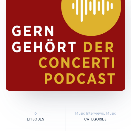
6
Music Interviews, Music
EPISODES
CATEGORIES