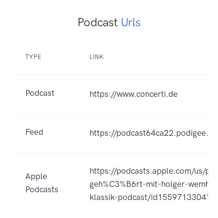
Podcast
Urls
TYPE
LINK
Podcast
https://www.concerti.de
Feed
https://podcast64ca22.podigee.io
https://podcasts.apple.com/us/po
Apple
geh%C3%B6rt-mit-holger-wemhoff
Podcasts
klassik-podcast/id1559713304?u