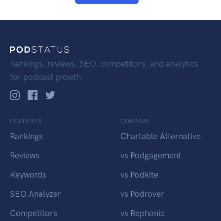
Rankings, reviews, SEO, competitors, and analytics
for podcast growth.
FEATURES
COMPARE
Rankings
Chartable Alternative
Reviews
vs Podgagement
Keywords
vs Podkite
SEO Analyzer
vs Podrover
Competitors
vs Rephonic