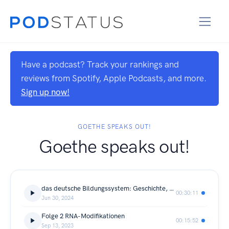
Have a podcast? Track your rankings and
reviews from Spotify, Apple Podcasts, and more.
Sign up now!
GOETHE SPEAKS OUT!
Goethe speaks out!
das deutsche Bildungssystem: Geschichte, Kritik, PISA und co.
00:30:11
Jun 30, 2024
Folge 2 RNA-Modifikationen
00:15:52
Sep 13, 2023