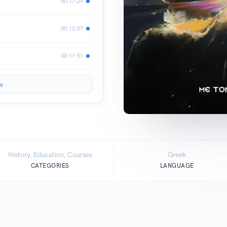
00:17:29
00:12:07
00:11:51
s
History, Education, Courses
Greek
CATEGORIES
LANGUAGE