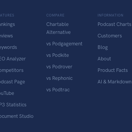
EATURES
COMPARE
INFORMATION
ankings
Chartable
Podcast Charts
Alternative
eviews
Customers
vs Podgagement
eywords
Blog
vs Podkite
EO Analyzer
About
vs Podrover
ompetitors
Product Facts
vs Rephonic
odcast Page
AI & Markdown
vs Podtrac
ouTube
3 Statistics
ocument Studio