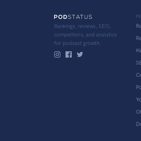
F
R
Rankings, reviews, SEO,
competitors, and analytics
R
for podcast growth.
K
S
C
P
Y
OP
D