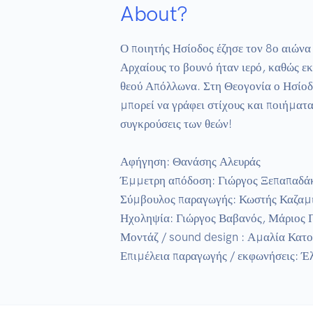
About?
Ο ποιητής Ησίοδος έζησε τον 8ο αιώνα
Αρχαίους το βουνό ήταν ιερό, καθώς εκ
θεού Απόλλωνα. Στη Θεογονία ο Ησίοδο
μπορεί να γράφει στίχους και ποιήματα
συγκρούσεις των θεών!

Αφήγηση: Θανάσης Αλευράς

Έμμετρη απόδοση: Γιώργος Ξεπαπαδάκο
Σύμβουλος παραγωγής: Κωστής Καζαμι
Ηχοληψία: Γιώργος Βαβανός, Μάριος 
Μοντάζ / sound design : Αμαλία Κατο
Επιμέλεια παραγωγής / εκφωνήσεις: 