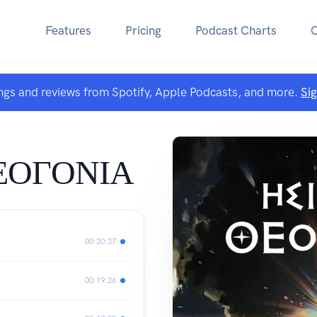
Features
Pricing
Podcast Charts
ngs and reviews from Spotify, Apple Podcasts, and more.
Si
ΕΟΓΟΝΙΑ
00:20:37
00:19:26