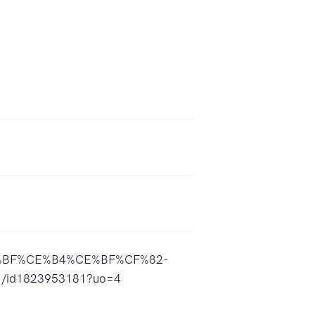
%CE%BF%CE%B4%CE%BF%CF%82-
d1823953181?uo=4