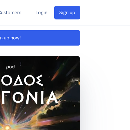
Customers
Login
Sign up
gn up now!