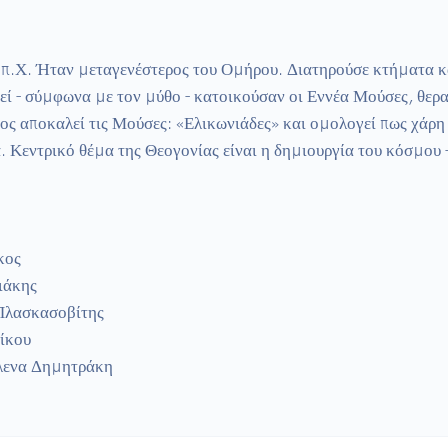
 π.Χ. Ήταν μεταγενέστερος του Ομήρου. Διατηρούσε κτήματα κα
εί - σύμφωνα με τον μύθο - κατοικούσαν οι Εννέα Μούσες, θεραπ
ς αποκαλεί τις Μούσες: «Ελικωνιάδες» και ομολογεί πως χάρη σ
. Κεντρικό θέμα της Θεογονίας είναι η δημιουργία του κόσμου 
ς  

άκης

Πλασκασοβίτης

ίκου

Έλενα Δημητράκη