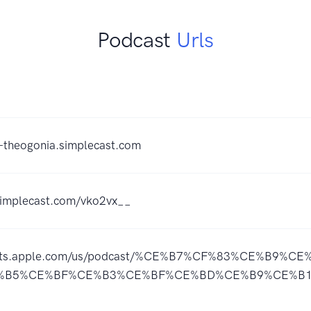
Podcast
Urls
s-theogonia.simplecast.com
.simplecast.com/vko2vx__
casts.apple.com/us/podcast/%CE%B7%CF%83%CE%B9
B5%CE%BF%CE%B3%CE%BF%CE%BD%CE%B9%CE%B1/i