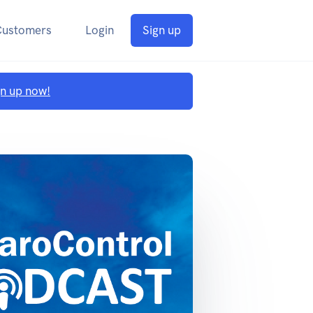
Customers
Login
Sign up
gn up now!