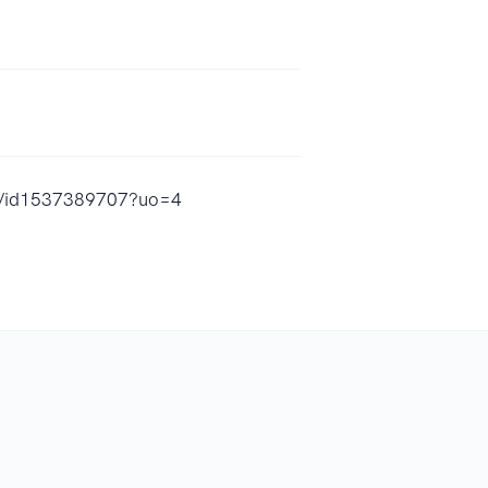
st/id1537389707?uo=4