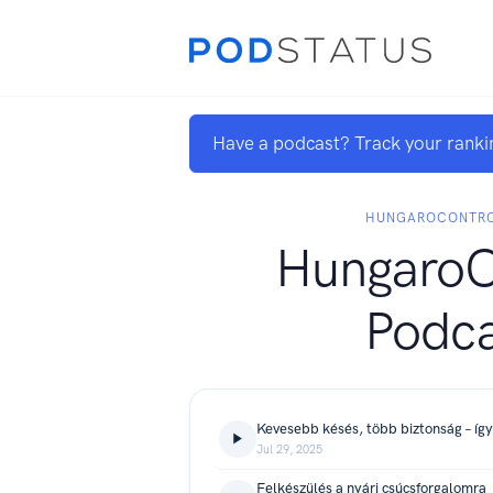
Have a podcast? Track your ranki
HUNGAROCONTRO
HungaroC
Podca
Jul 29, 2025
Felkészülés a nyári csúcsforgalomra