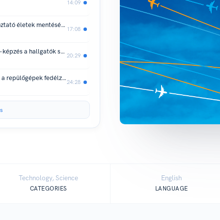
14:09
Hogyan járul hozzá egy repüléstájékoztató életek mentéséhez?
17:08
Milyen belülről? Légiforgalmiirányító-képzés a hallgatók szemszögéből
20:29
Ezért kapcsold ki a mobileszközeidet a repülőgépek fedélzetén!
24:28
s
Technology, Science
English
CATEGORIES
LANGUAGE