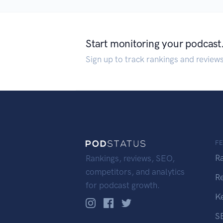
Start monitoring your podcast
Sign up to track rankings and review
F
R
Rankings, reviews, SEO,
competitors, and analytics
R
for podcast growth.
K
S