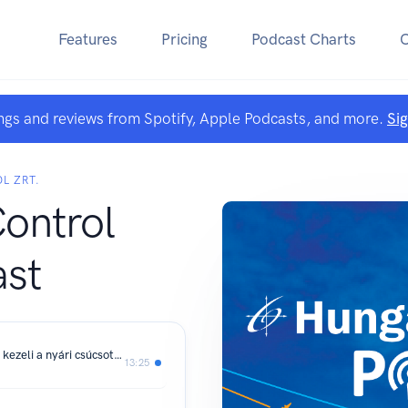
Features
Pricing
Podcast Charts
ngs and reviews from Spotify, Apple Podcasts, and more.
Si
L ZRT.
ontrol
st
Kevesebb késés, több biztonság – így kezeli a nyári csúcsot a HungaroControl
13:25