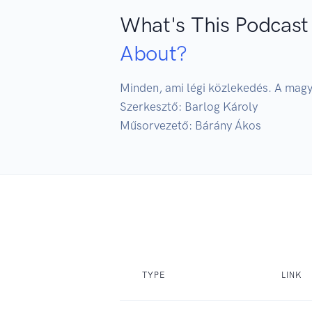
What's This Podcast
About?
Minden, ami légi közlekedés. A magya
Szerkesztő: Barlog Károly

Műsorvezető: Bárány Ákos
TYPE
LINK