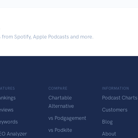
.
s from Spotify, Apple Podcasts and more.
EATURES
COMPARE
INFORMATION
ankings
Chartable
Podcast Charts
Alternative
eviews
Customers
vs Podgagement
eywords
Blog
vs Podkite
EO Analyzer
About