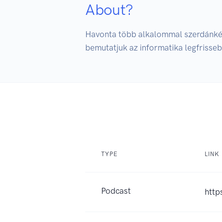
About?
Havonta több alkalommal szerdánként
bemutatjuk az informatika legfrissebb
TYPE
LINK
Podcast
http