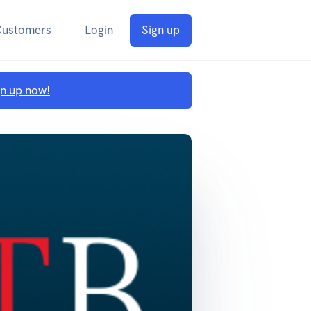
Customers
Login
Sign up
gn up now!