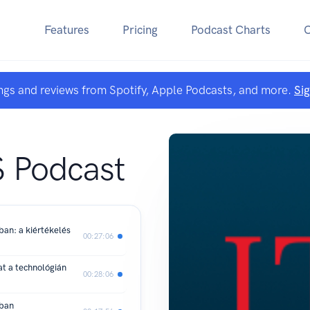
Features
Pricing
Podcast Charts
ngs and reviews from Spotify, Apple Podcasts, and more.
Si
S
 Podcast
an: a kiértékelés
00:27:06
t a technológián
00:28:06
yban