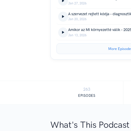
Jan 27, 2026
Jan 20, 2026
Amikor az MI környezetté válik – 202
Jan 13, 2026
More Episode
263
EPISODES
What's This Podcast