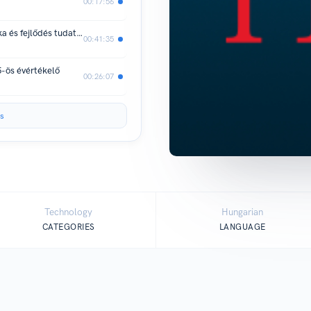
00:17:56
A szervezet rejtett kódja – diagnosztika és fejlődés tudatosan
00:41:35
5-ös évértékelő
00:26:07
s
Technology
Hungarian
CATEGORIES
LANGUAGE