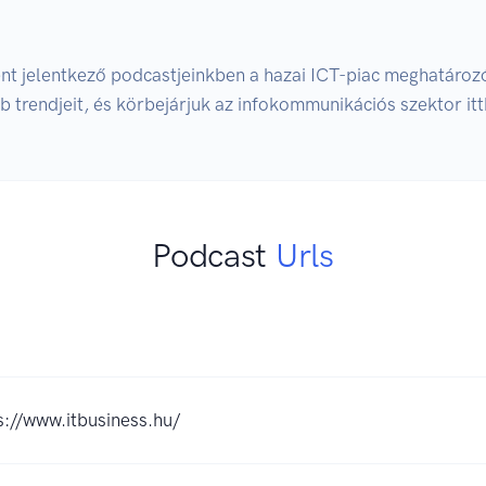
 jelentkező podcastjeinkben a hazai ICT-piac meghatározó 
 trendjeit, és körbejárjuk az infokommunikációs szektor itth
Podcast
Urls
s://www.itbusiness.hu/