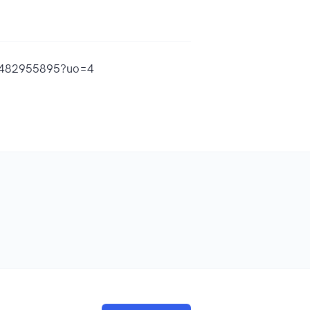
id1482955895?uo=4