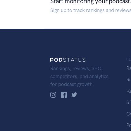
Start monitoring your podcast
Sign up to track rankings and review
F
R
Rankings, reviews, SEO,
competitors, and analytics
R
for podcast growth.
K
S
C
P