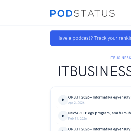
Have a podcast? Track your ranki
ITBUSINES
ITBUSINESS
ORB:IT 2026 – Informatika egyensúlyb
Apr 2, 2026
NextARCH: egy program, ami túlmuta
Feb 11, 2026
ORB:IT 2026 – Informatika egyensúl