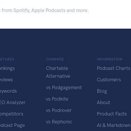
.
s from Spotify, Apple Podcasts and more.
EATURES
COMPARE
INFORMATION
ankings
Chartable
Podcast Charts
Alternative
eviews
Customers
vs Podgagement
eywords
Blog
vs Podkite
EO Analyzer
About
vs Podrover
ompetitors
Product Facts
vs Rephonic
odcast Page
AI & Markdown