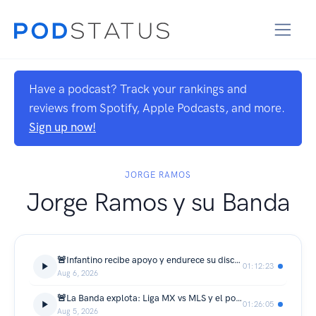
Have a podcast? Track your rankings and
reviews from Spotify, Apple Podcasts, and more.
Sign up now!
JORGE RAMOS
Jorge Ramos y su Banda
🚨Infantino recibe apoyo y endurece su discurso; Vini, cada vez más cerca de quedarse.
01:12:23
Aug 6, 2026
🚨La Banda explota: Liga MX vs MLS y el portazo de Vinicius al Madrid.
01:26:05
Aug 5, 2026