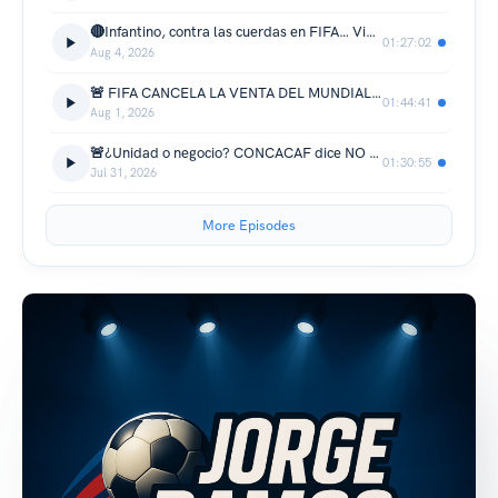
🔴Infantino, contra las cuerdas en FIFA… Vinícius, en el centro de una batalla entre el Madrid y el Arsenal 💥
01:27:02
Aug 4, 2026
🚨 FIFA CANCELA LA VENTA DEL MUNDIAL: INFANTINO SE QUEDA SOLO👀
01:44:41
Aug 1, 2026
🚨¿Unidad o negocio? CONCACAF dice NO al plan de Infantino, pero México y Honduras podrían negociar mientras UEFA lidera la oposición 💥
01:30:55
Jul 31, 2026
More Episodes