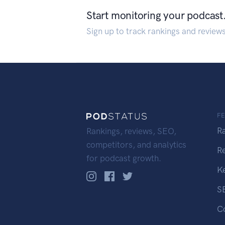
Start monitoring your podcast
Sign up to track rankings and review
F
R
Rankings, reviews, SEO,
competitors, and analytics
R
for podcast growth.
K
S
C