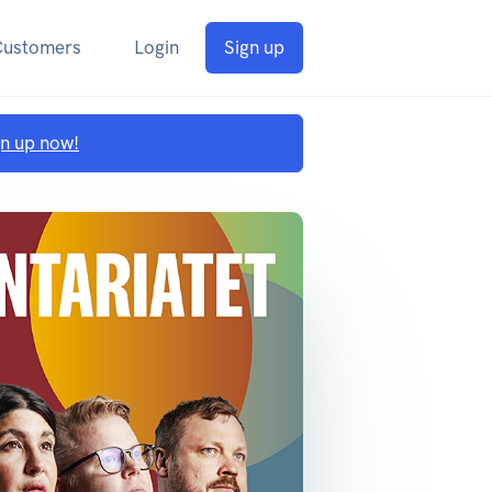
Customers
Login
Sign up
gn up now!