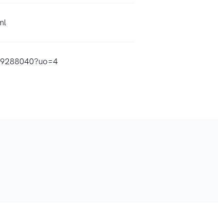
ml
589288040?uo=4