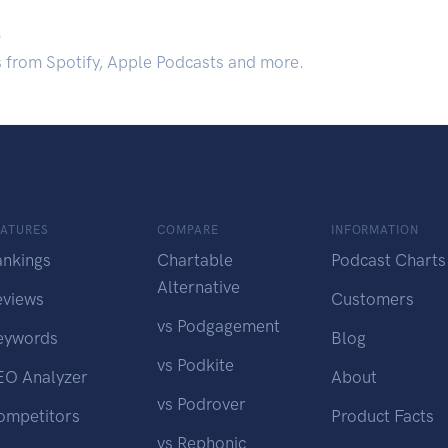
.
s from Spotify, Apple Podcasts and more.
EATURES
COMPARE
INFORMATION
ankings
Chartable
Podcast Charts
Alternative
eviews
Customers
vs Podgagement
eywords
Blog
vs Podkite
EO Analyzer
About
vs Podrover
ompetitors
Product Facts
vs Rephonic