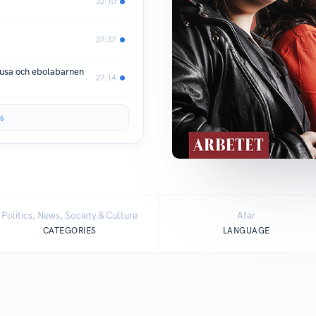
32:10
37:37
ousa och ebolabarnen
27:14
s
Politics, News, Society & Culture
Afar
CATEGORIES
LANGUAGE