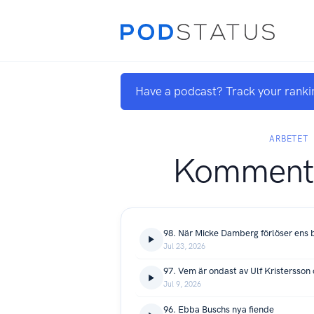
Have a podcast? Track your ranki
ARBETET
Kommenta
98. När Micke Damberg förlöser ens 
Jul 23, 2026
97. Vem är ondast av Ulf Kristersson 
Jul 9, 2026
96. Ebba Buschs nya fiende