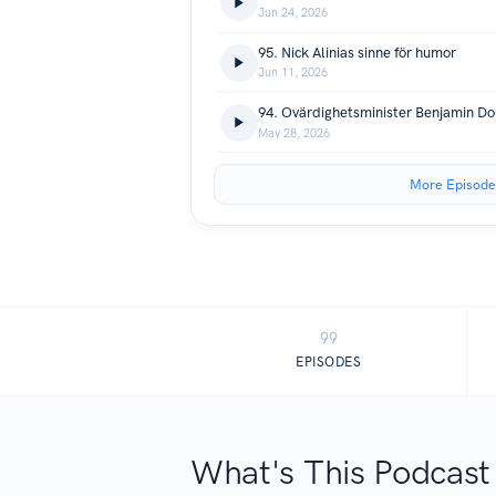
Jun 24, 2026
95. Nick Alinias sinne för humor
Jun 11, 2026
94. Ovärdighetsminister Benjamin D
May 28, 2026
More Episode
99
EPISODES
What's This Podcast