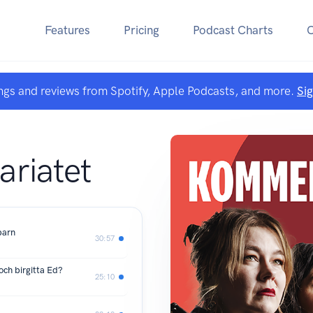
Features
Pricing
Podcast Charts
ngs and reviews from Spotify, Apple Podcasts, and more.
Si
riatet
barn
30:57
och birgitta Ed?
25:10