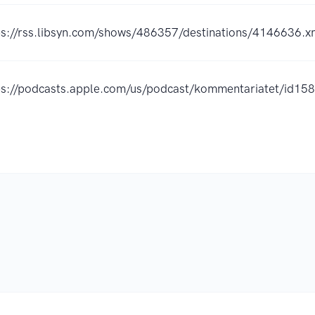
ps://rss.libsyn.com/shows/486357/destinations/4146636.x
ps://podcasts.apple.com/us/podcast/kommentariatet/id1