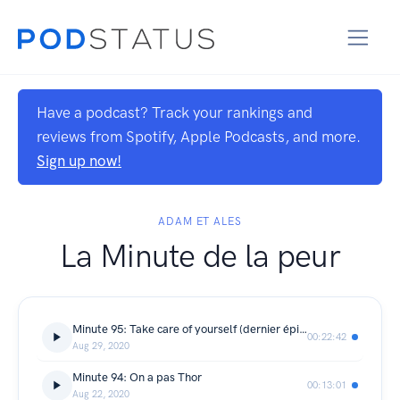
Have a podcast? Track your rankings and
reviews from Spotify, Apple Podcasts, and more.
Sign up now!
ADAM ET ALES
La Minute de la peur
Minute 95: Take care of yourself (dernier épisode)
00:22:42
Aug 29, 2020
Minute 94: On a pas Thor
00:13:01
Aug 22, 2020