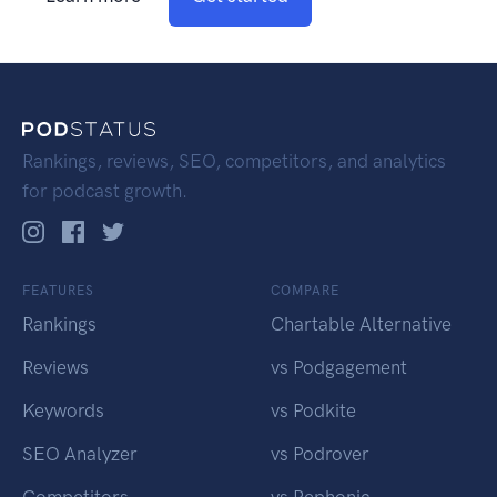
Rankings, reviews, SEO, competitors, and analytics
for podcast growth.
FEATURES
COMPARE
Rankings
Chartable Alternative
Reviews
vs Podgagement
Keywords
vs Podkite
SEO Analyzer
vs Podrover