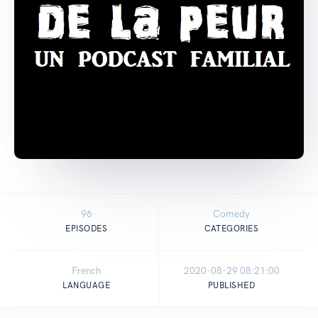
96
Comedy
EPISODES
CATEGORIES
French
2020-08-29 08:21:00
LANGUAGE
PUBLISHED