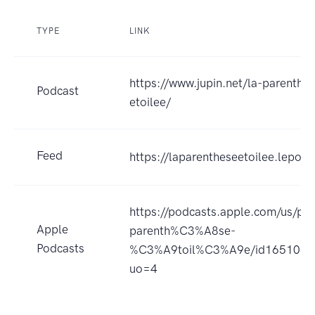
TYPE
LINK
https://www.jupin.net/la-parenthe
Podcast
etoilee/
Feed
https://laparentheseetoilee.lepodc
https://podcasts.apple.com/us/pod
Apple
parenth%C3%A8se-
Podcasts
%C3%A9toil%C3%A9e/id1651088
uo=4