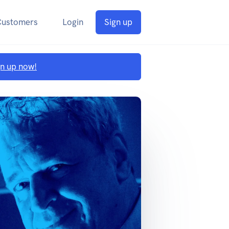
Customers
Login
Sign up
gn up now!