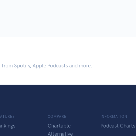
.
s from Spotify, Apple Podcasts and more.
EATURES
COMPARE
INFORMATION
ankings
Chartable
Podcast Charts
Alternative