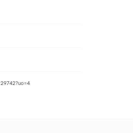
54129742?uo=4