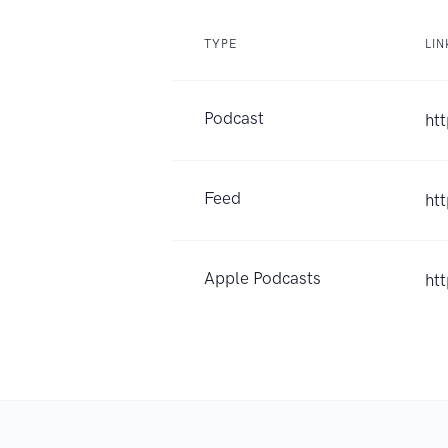
TYPE
LIN
Podcast
ht
Feed
ht
Apple Podcasts
ht