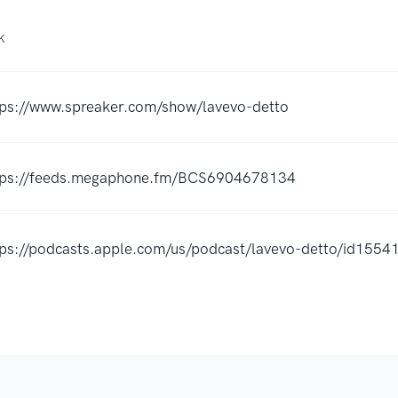
K
tps://www.spreaker.com/show/lavevo-detto
tps://feeds.megaphone.fm/BCS6904678134
tps://podcasts.apple.com/us/podcast/lavevo-detto/id15