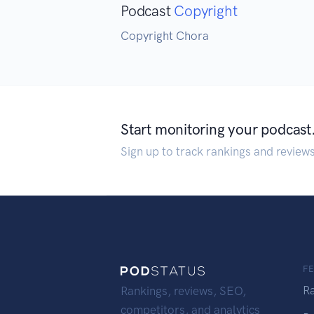
Podcast
Copyright
Copyright Chora
Start monitoring your podcast
Sign up to track rankings and review
F
R
Rankings, reviews, SEO,
competitors, and analytics