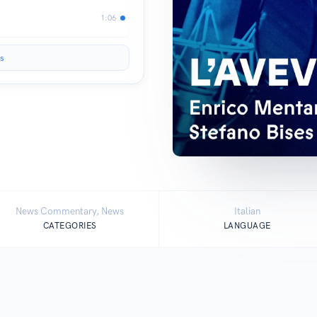
1:06
s
News Commentary, News
Italian
CATEGORIES
LANGUAGE