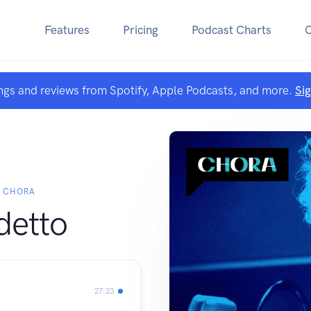
Features
Pricing
Podcast Charts
ngs and reviews from Spotify, Apple Podcasts, and more.
Si
- CHORA
detto
27:23