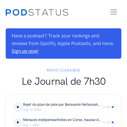
Have a podcast? Track your rankings and
reviews from Spotify, Apple Podcasts, and more.
Sign up now!
RADIO CLASSIQUE
Le Journal de 7h30
Rejet du plan de paix par Benyamin Netanyahou, incendies en France et hausse de la cancoillotte
11:22
Aug 10, 2026
Menaces indépendantistes en Corse, hausse des cambriolages et 36e édition de la Nuit des étoiles
11:12
Aug 7, 2026