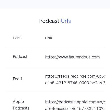
Podcast
Urls
TYPE
LINK
Podcast
https://www.fleurendoua.com
https://feeds.redcircle.com/0c53
Feed
e1a5-4919-8745-0000fae2a6f5
Apple
https://podcasts.apple.com/us/pod
Podcasts
afrofonceuses/id1577332110?uo