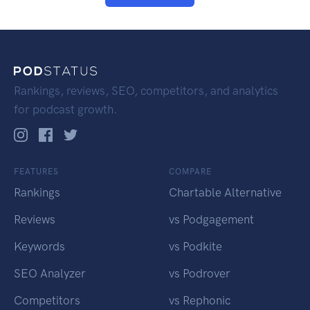
Rankings, reviews, SEO, competitors, and analytics
for podcast growth.
FEATURES
COMPARE
Rankings
Chartable Alternative
Reviews
vs Podgagement
Keywords
vs Podkite
SEO Analyzer
vs Podrover
Competitors
vs Rephonic