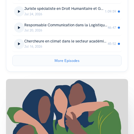
Juriste spécialiste en Droit Humanitaire et Genre : se réorienter vers le droit humanitaire avec Andrée Fayçalline Thes Kouakou
1:09:59
Jul 24, 2026
Responsable Communication dans la Logistique : oser un métier qui ne s'improvise pas avec Marie-Paule Abiale
46:47
Jul 20, 2026
Chercheure en climat dans le secteur académique : les clés pour s'orienter avec Dr Evelyne Touré
45:52
Jul 16, 2026
More Episodes