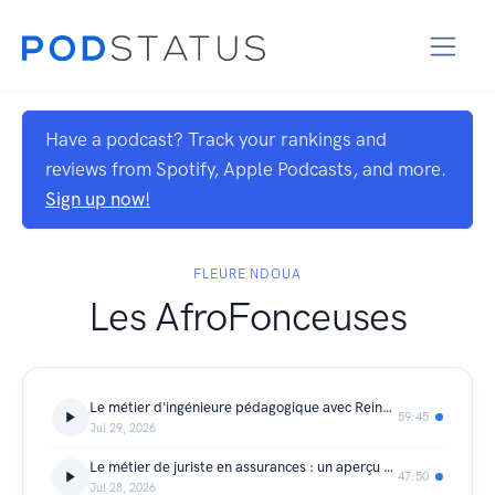
Have a podcast? Track your rankings and
reviews from Spotify, Apple Podcasts, and more.
Sign up now!
FLEURE NDOUA
Les AfroFonceuses
Le métier d'ingénieure pédagogique avec Reine DAGBO
59:45
Jul 29, 2026
Le métier de juriste en assurances : un aperçu avec Fanny W.
47:50
Jul 28, 2026