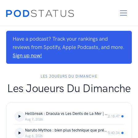
Have a podcast? Track your rankings and
reviews from Spotify, Apple Podcasts, and more.
Sign up now!
LES JOUEURS DU DIMANCHE
Les Joueurs Du Dimanche
Hellbreak : Dracula vs Les Dents de La Mer | Master TCG 2026 [05]
2:18:47
Aug 7, 2026
Naruto Mythos : bien plus technique que prévu ! | Master TCG 2026
5:40:34
Aug 6, 2026