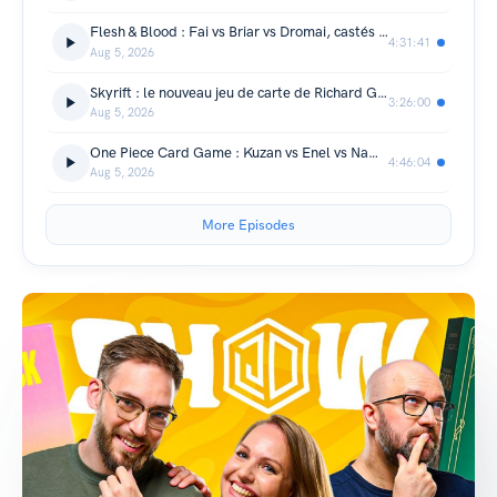
Flesh & Blood : Fai vs Briar vs Dromai, castés par Val et Pedro Canali | Master TCG 2026 [03]
4:31:41
Aug 5, 2026
Skyrift : le nouveau jeu de carte de Richard Garfield et Origames | Master TCG 2026 [02]
3:26:00
Aug 5, 2026
One Piece Card Game : Kuzan vs Enel vs Nami | Master TCG 2026 [01]
4:46:04
Aug 5, 2026
More Episodes