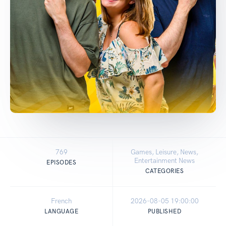
769
Games, Leisure, News,
Entertainment News
EPISODES
CATEGORIES
French
2026-08-05 19:00:00
LANGUAGE
PUBLISHED