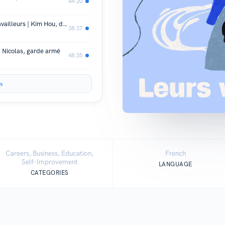
44:20
Travailler pour les travailleuses et travailleurs | Kim Hou, designeuse et co-fondatrice d'About a Worker
38:37
 Nicolas, garde armé
48:35
s
Careers, Business, Education,
French
Self-Improvement
LANGUAGE
CATEGORIES