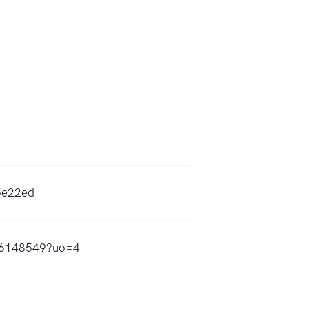
5e22ed
1726148549?uo=4