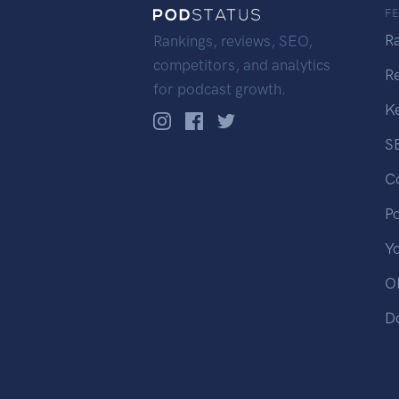
F
R
Rankings, reviews, SEO,
competitors, and analytics
R
for podcast growth.
K
S
C
P
Y
OP
D