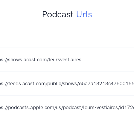
Podcast
Urls
K
ps://shows.acast.com/leursvestiaires
ps://feeds.acast.com/public/shows/65a7a18218c4760016
ps://podcasts.apple.com/us/podcast/leurs-vestiaires/id