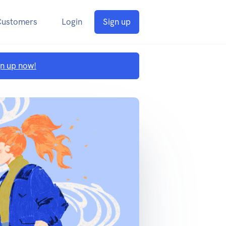
Customers
Login
Sign up
gn up now!