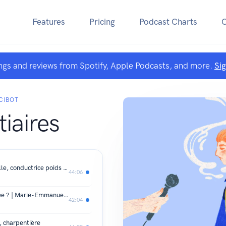
Features
Pricing
Podcast Charts
ngs and reviews from Spotify, Apple Podcasts, and more.
Si
CIBOT
tiaires
Des paillettes sur l'asphalte | Gabrielle, conductrice poids lourds
44:06
Est-ce que Lara Croft est bien habillée ? | Marie-Emmanuelle, archéologue
42:04
, charpentière