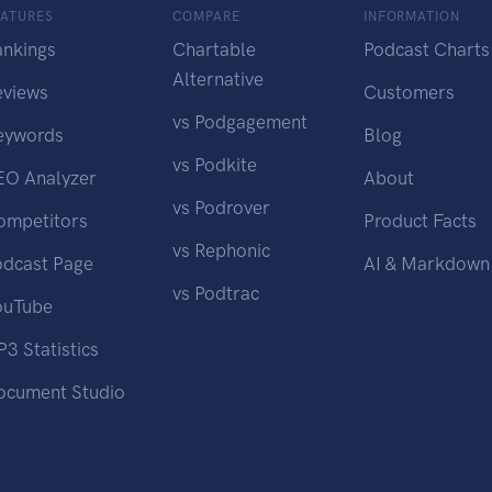
EATURES
COMPARE
INFORMATION
ankings
Chartable
Podcast Charts
Alternative
eviews
Customers
vs Podgagement
eywords
Blog
vs Podkite
EO Analyzer
About
vs Podrover
ompetitors
Product Facts
vs Rephonic
odcast Page
AI & Markdown
vs Podtrac
ouTube
3 Statistics
ocument Studio