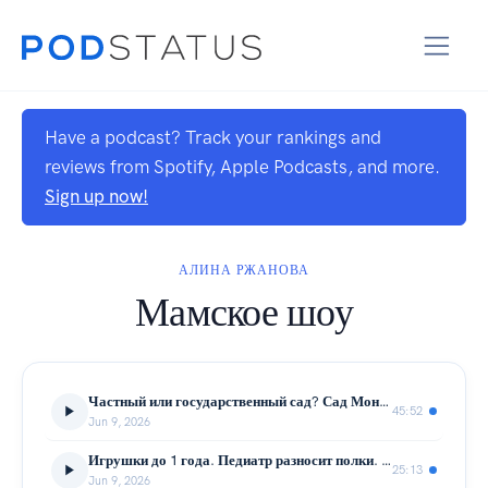
Have a podcast? Track your rankings and
reviews from Spotify, Apple Podcasts, and more.
Sign up now!
АЛИНА РЖАНОВА
Мамское шоу
Частный или государственный сад? Сад Монтессори? Частный сад - развод на деньги? Как выбрать садик?
45:52
Jun 9, 2026
Игрушки до 1 года. Педиатр разносит полки. Что купить малышу? Игрушки для малышей. 2 часть подкаст
25:13
Jun 9, 2026