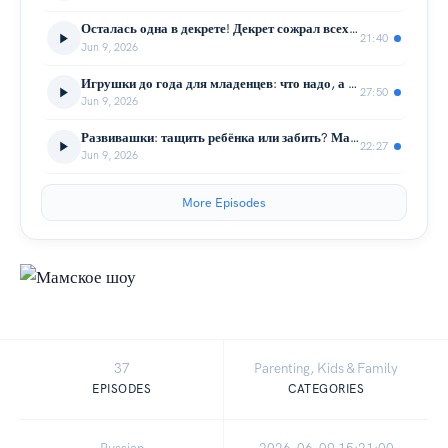
Осталась одна в декрете! Декрет сожрал всех подруг? Где искать новых? Подкаст для мам
21:40
Jun 9, 2026
Игрушки до года для младенцев: что надо, а что выбросить? Педиатр всё объяснила. Игрушки развивашки
27:50
Jun 9, 2026
Развивашки: тащить ребёнка или забить? Мамы-тигры, китайцы растят чемпионов? Как вырастить лидера?
22:27
Jun 9, 2026
More Episodes
37
Parenting, Kids & Family
EPISODES
CATEGORIES