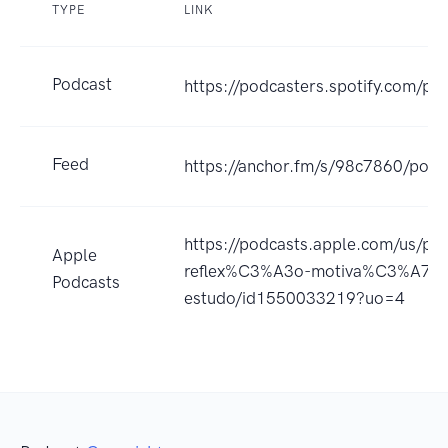
TYPE
LINK
Podcast
https://podcasters.spotify.com/p
Feed
https://anchor.fm/s/98c7860/podc
https://podcasts.apple.com/us/p
Apple
reflex%C3%A3o-motiva%C3%A7%
Podcasts
estudo/id1550033219?uo=4