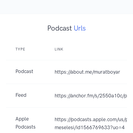
Podcast
Urls
TYPE
LINK
Podcast
https://about.me/muratboyar
Feed
https://anchor.fm/s/2550a10c/pod
Apple
https://podcasts.apple.com/us/po
Podcasts
meselesi/id1566769633?uo=4