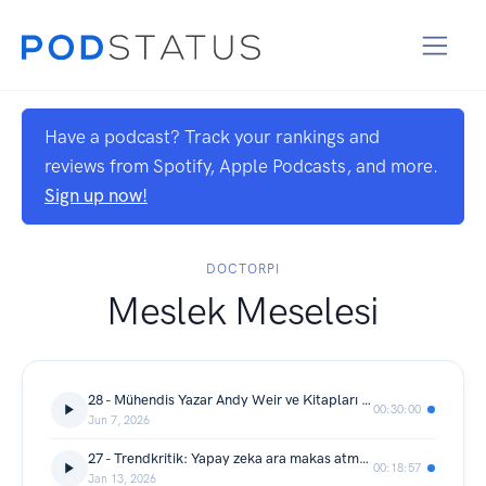
Have a podcast? Track your rankings and
reviews from Spotify, Apple Podcasts, and more.
Sign up now!
DOCTORPI
Meslek Meselesi
28 - Mühendis Yazar Andy Weir ve Kitapları Üzerine (2 Bölüm Birlikte)
00:30:00
Jun 7, 2026
27 - Trendkritik: Yapay zeka ara makas atmaya geliyor
00:18:57
Jan 13, 2026