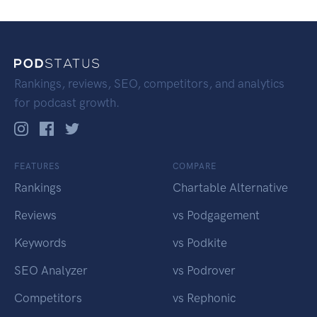
Rankings, reviews, SEO, competitors, and analytics
for podcast growth.
FEATURES
COMPARE
Rankings
Chartable Alternative
Reviews
vs Podgagement
Keywords
vs Podkite
SEO Analyzer
vs Podrover
Competitors
vs Rephonic