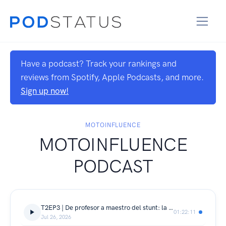
Have a podcast? Track your rankings and
reviews from Spotify, Apple Podcasts, and more.
Sign up now!
MOTOINFLUENCE
MOTOINFLUENCE
PODCAST
T2EP3 | De profesor a maestro del stunt: la historia de Emilio Zamora | MotoInfluence Podcast
01:22:11
Jul 26, 2026