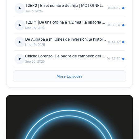
T2EP2 | En el nombre del hijo | MOTOINFLUENCE PODCAST
01:21:17
Jun 6, 2026
T2EP1 |De una oficina a 1.2 mill: la historia de Majes en Moto | MOTOINFLUENCE PODCAST
01:33:04
Mar 15, 2026
De Alibaba a millones de inversión: la historia real de Velca contada por su COO, César Flores
01:41:46
Nov 19, 2025
Chicho Lorenzo: De padre de campeón del mundo de MotoGP a formador de éxito
01:37:55
Sep 30, 2025
More Episodes