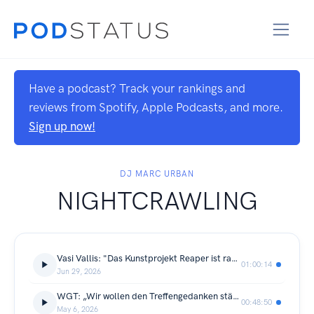
Have a podcast? Track your rankings and
reviews from Spotify, Apple Podcasts, and more.
Sign up now!
DJ MARC URBAN
NIGHTCRAWLING
Vasi Vallis: "Das Kunstprojekt Reaper ist radikal gescheitert!"
01:00:14
Jun 29, 2026
WGT: „Wir wollen den Treffengedanken stärken.“
00:48:50
May 6, 2026