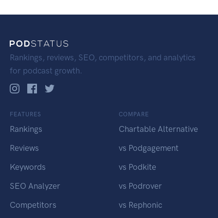
Rankings, reviews, SEO, competitors, and analytics
for podcast growth.
FEATURES
COMPARE
Rankings
Chartable Alternative
Reviews
vs Podgagement
Keywords
vs Podkite
SEO Analyzer
vs Podrover
Competitors
vs Rephonic