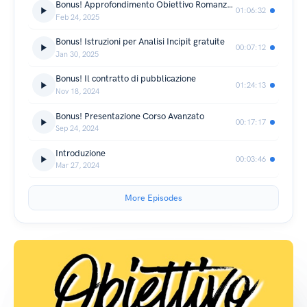
Bonus! Approfondimento Obiettivo Romanzo e Come Raggiungere i Propri Obiettivi!
01:06:32
Feb 24, 2025
Bonus! Istruzioni per Analisi Incipit gratuite
00:07:12
Jan 30, 2025
Bonus! Il contratto di pubblicazione
01:24:13
Nov 18, 2024
Bonus! Presentazione Corso Avanzato
00:17:17
Sep 24, 2024
Introduzione
00:03:46
Mar 27, 2024
More Episodes