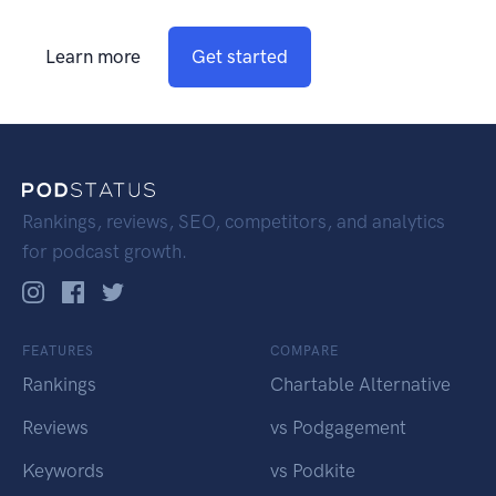
Learn more
Get started
Rankings, reviews, SEO, competitors, and analytics
for podcast growth.
FEATURES
COMPARE
Rankings
Chartable Alternative
Reviews
vs Podgagement
Keywords
vs Podkite