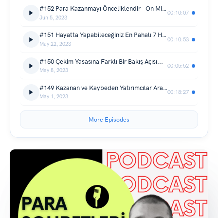
#152 Para Kazanmayı Önceliklendir - On Milyonlar Kazanabilirsin!
00:10:07
Jun 5, 2023
#151 Hayatta Yapabileceğiniz En Pahalı 7 Hata!
00:10:53
May 22, 2023
#150 Çekim Yasasına Farklı Bir Bakış Açısı...
00:05:52
May 8, 2023
#149 Kazanan ve Kaybeden Yatırımcılar Arasındaki 10 Önemli Fark: Başarılı Olmak için Nelere Dikkat Etmeli?
00:18:27
May 1, 2023
More Episodes