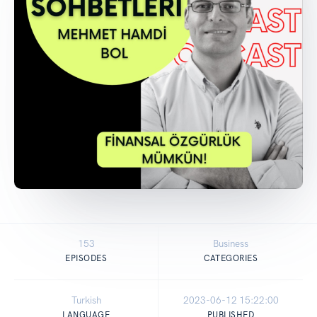
153
Business
EPISODES
CATEGORIES
Turkish
2023-06-12 15:22:00
LANGUAGE
PUBLISHED