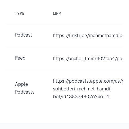
TYPE
LINK
Podcast
https://linktr.ee/mehmethamdibol
Feed
https://anchor.fm/s/402faa4/podca
https://podcasts.apple.com/us/po
Apple
sohbetleri-mehmet-hamdi-
Podcasts
bol/id1383748076?uo=4