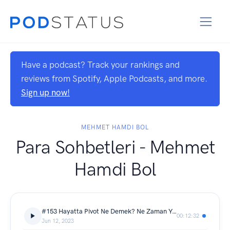
Have a podcast? Track your rankings and
reviews from Spotify, Apple Podcasts, and more.
Sign up now!
MEHMET HAMDI BOL
Para Sohbetleri - Mehmet
Hamdi Bol
#153 Hayatta Pivot Ne Demek? Ne Zaman Yapılır?
00:12:32
Jun 12, 2023