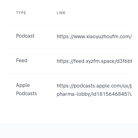
TYPE
LINK
Podcast
https://www.xiaoyuzhoufm.com/
Feed
https://feed.xyzfm.space/d3f6bfkd
Apple
https://podcasts.apple.com/
Podcasts
pharma-lobby/id1815646845?uo