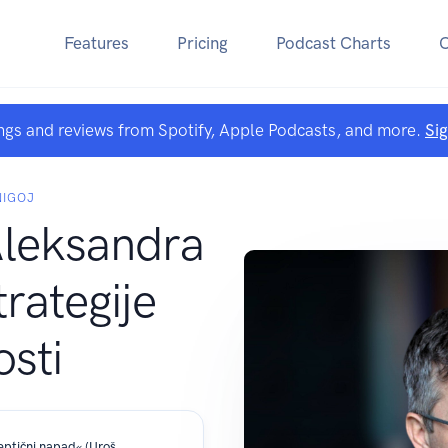
Features
Pricing
Podcast Charts
ngs and reviews from Spotify, Apple Podcasts, and more.
Si
NIGOJ
Aleksandra
trategije
osti
»Slep, gluh, vsaki dve minuti ima epileptični napad« (Uroš Adrian) | PodcAŠt #57