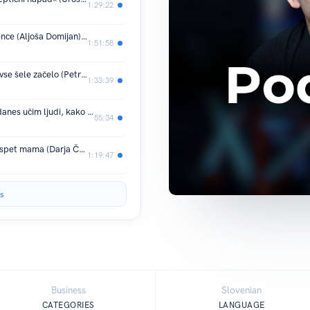
1:29:22
Bodite pametnejši od umetne inteligence (Aljoša Domijan) | PodcAŠt #56
1:51:58
Camino me ni pozdravil – takrat se je vse šele začelo (Petra Škarja) | PodcAŠt #55
1:33:39
Zdravniki so mi dali 14 dni življenja – danes učim ljudi, kako živeti (Sean Swarner) | PodcAŠt #54
55:34
Ilka mi je dala odpoved – učim se biti spet mama (Darja Črnko) | PodcAŠt #53
1:19:47
s
Business
Slovenian
CATEGORIES
LANGUAGE