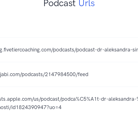
Podcast
Urls
ing.fivetiercoaching.com/podcasts/podcast-dr-aleksandra-sin
kajabi.com/podcasts/2147984500/feed
asts.apple.com/us/podcast/podca%C5%A1t-dr-aleksandra-%
osti/id1824390947?uo=4