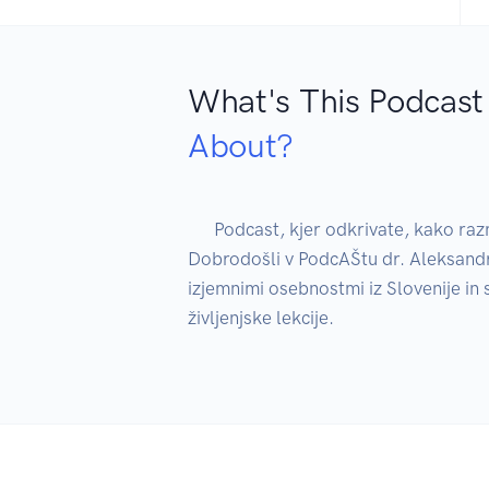
What's This Podcast
About?
      Podcast, kjer odkrivate, kako razmišljajo in delujejo najuspešnejši ljudje.

Dobrodošli v PodcAŠtu dr. Aleksandra Š
izjemnimi osebnostmi iz Slovenije in s
življenjske lekcije.
