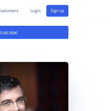
Customers
Login
Sign up
gn up now!