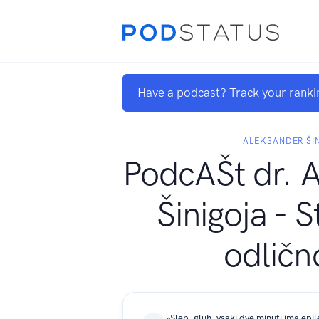
Have a podcast? Track your ranki
ALEKSANDER ŠI
PodcAŠt dr. 
Šinigoja - S
odličn