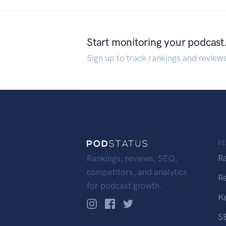
Start monitoring your podcast
Sign up to track rankings and review
F
R
Rankings, reviews, SEO,
competitors, and analytics
R
for podcast growth.
K
S