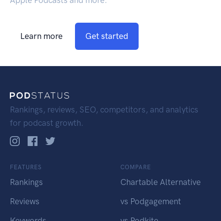
Apple Podcasts and more.
Learn more
Get started
Rankings, reviews, SEO, competitors, and analytics
for podcast growth.
FEATURES
COMPARE
Rankings
Chartable Alternative
Reviews
vs Podgagement
Keywords
vs Podkite