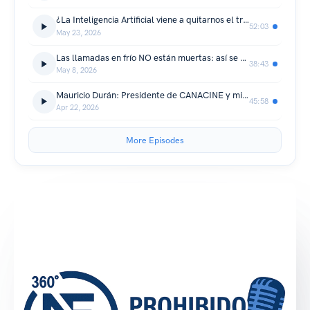
¿La Inteligencia Artificial viene a quitarnos el trabajo… o a transformar la forma en la que hacemos negocios?
52:03
May 23, 2026
Las llamadas en frío NO están muertas: así se consiguen clientes B2B
38:43
May 8, 2026
Mauricio Durán: Presidente de CANACINE y miembro de la Academia de los Oscar
45:58
Apr 22, 2026
More Episodes