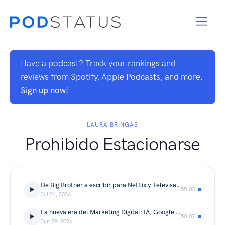
Have a podcast? Track your rankings and
reviews from Spotify, Apple Podcasts, and more.
Sign up now!
LAURA BRINGAS
Prohibido Estacionarse
De Big Brother a escribir para Netflix y Televisa | La historia de Vanessa Varela
55:03
Jul 24, 2026
La nueva era del Marketing Digital: IA, Google Ads, Buyer Persona y Ventas B2B
50:07
Jun 29, 2026