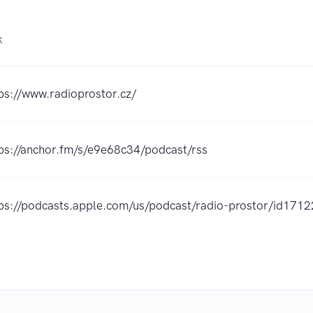
K
ps://www.radioprostor.cz/
ps://anchor.fm/s/e9e68c34/podcast/rss
tps://podcasts.apple.com/us/podcast/radio-prostor/id17