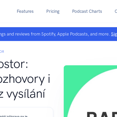
Features
Pricing
Podcast Charts
ngs and reviews from Spotify, Apple Podcasts, and more.
Si
TOR
ostor:
rozhovory i
z vysílání
Autoři podcastu Zjisti víc o tom, co obnáší příprava na jeden díl