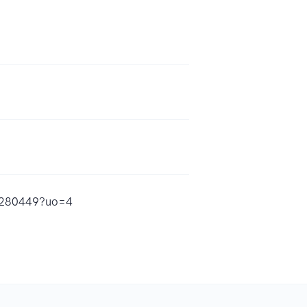
12280449?uo=4