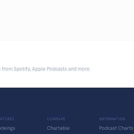
.
s from Spotify, Apple Podcasts and more.
EATURES
COMPARE
INFORMATION
ankings
Chartable
Podcast Charts