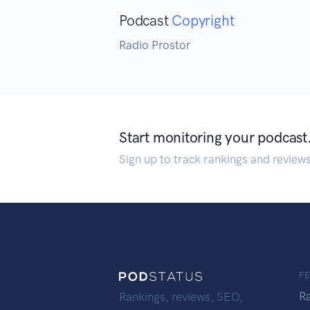
Podcast
Copyright
Radio Prostor
Start monitoring your podcast
Sign up to track rankings and review
F
R
Rankings, reviews, SEO,