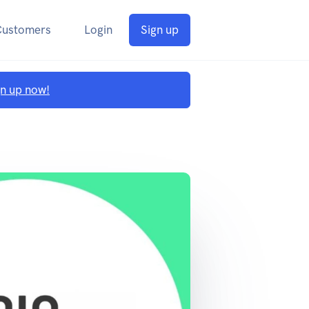
Customers
Login
Sign up
gn up now!