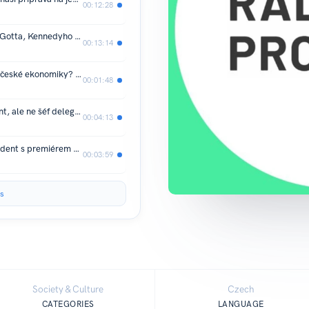
00:12:28
Jiří George Suchanek: Vzpomínky na Gotta, Kennedyho a život v emigraci
00:13:14
Miroslav Kalousek: Největší problém české ekonomiky? Není to jen inflace ani úroky
00:01:48
Pavel na summitu NATO jako prezident, ale ne šéf delegace. Jak si s tím poradí protokol?
00:04:13
Exministr Lipavský: Pravidlo, že prezident s premiérem nesmí letět stejným spojem, jsem na papíře neviděl
00:03:59
s
Society & Culture
Czech
CATEGORIES
LANGUAGE