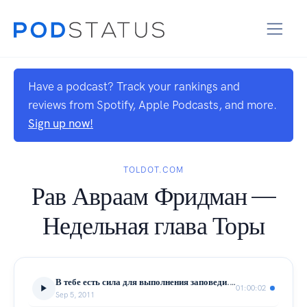
Have a podcast? Track your rankings and
reviews from Spotify, Apple Podcasts, and more.
Sign up now!
TOLDOT.COM
Рав Авраам Фридман —
Недельная глава Торы
В тебе есть сила для выполнения заповеди. Недельная глава Ки Теце
01:00:02
Sep 5, 2011