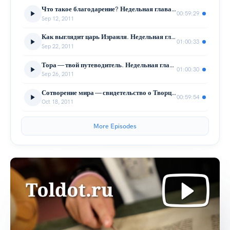
Что такое благодарение? Недельная глава Ки Таво
00:59:29
Sep 12, 2011
Как выглядит царь Израиля. Недельная глава Ваелех
01:00:33
Sep 22, 2011
Тора — твой путеводитель. Недельная глава Аазину
01:00:30
Sep 26, 2011
Сотворение мира — свидетельство о Творце. Недельная глава Брешит
00:59:54
Oct 18, 2011
More Episodes