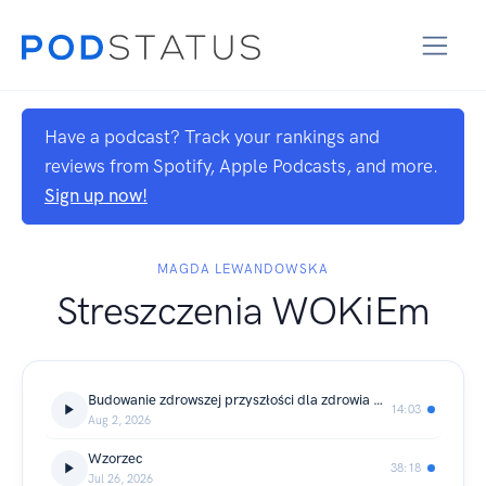
Have a podcast? Track your rankings and
reviews from Spotify, Apple Podcasts, and more.
Sign up now!
MAGDA LEWANDOWSKA
Streszczenia WOKiEm
Budowanie zdrowszej przyszłości dla zdrowia psychicznego mężczyzn: argumenty za terapią skoncentrowaną na mężczyznach
14:03
Aug 2, 2026
Wzorzec
38:18
Jul 26, 2026